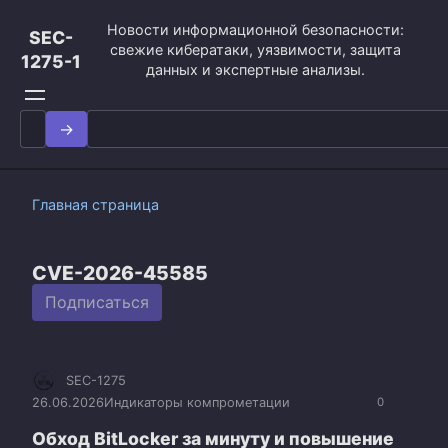
Перейти
Новости информационной безопасности:
к
SEC-
свежие кибератаки, уязвимости, защита
контенту
1275-1
данных и экспертные анализы.
Search
for:
Главная страница
CVE-2026-45585
Подписаться
SEC-1275
26.06.2026
Индикаторы компрометации
0
Обход BitLocker за минуту и повышение