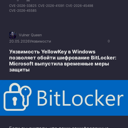
0
96
CVE-2026-33825
CVE-2026-41091
CVE-2026-45498
CVE-2026-45585
Vulner Queen
20.05.2026
Уязвимости
0
Уязвимость YellowKey в Windows
позволяет обойти шифрование BitLocker:
Microsoft выпустила временные меры
защиты