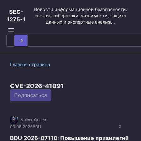
Перейти
Новости информационной безопасности:
к
SEC-
свежие кибератаки, уязвимости, защита
контенту
1275-1
данных и экспертные анализы.
Search
for:
Главная страница
CVE-2026-41091
Подписаться
Vulner Queen
03.06.2026
BDU
0
BDU:2026-07110: Повышение привилегий