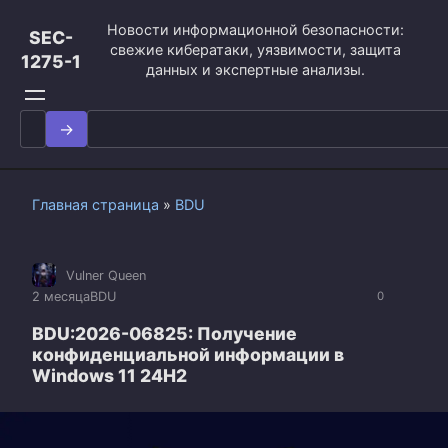
Перейти
Новости информационной безопасности:
к
SEC-
свежие кибератаки, уязвимости, защита
контенту
1275-1
данных и экспертные анализы.
Search
for:
Главная страница
»
BDU
Vulner Queen
2 месяца
BDU
0
BDU:2026-06825: Получение
конфиденциальной информации в
Windows 11 24H2