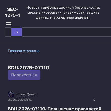
Перейти
Новости информационной безопасности:
к
SEC-
свежие кибератаки, уязвимости, защита
контенту
1275-1
данных и экспертные анализы.
Search
for:
Главная страница
BDU:2026-07110
Подписаться
Vulner Queen
03.06.2026
BDU
0
BDU:2026-07110: Повышение привилегий