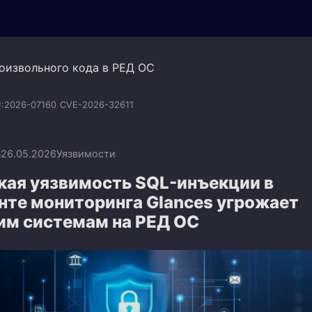
оизвольного кода в РЕД ОС
:2026-07160
CVE-2026-32611
n
26.05.2026
Уязвимости
кая уязвимость SQL-инъекции в
нте мониторинга Glances угрожает
им системам на РЕД ОС