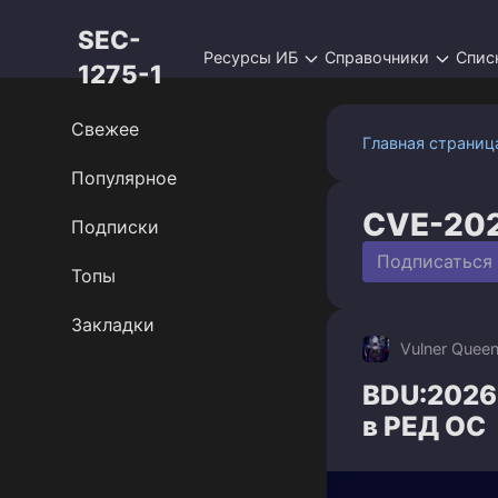
Перейти
SEC-
к
Ресурсы ИБ
Справочники
Спис
контенту
1275-1
Свежее
Главная страниц
Популярное
CVE-20
Подписки
Подписаться
Топы
Закладки
Vulner Quee
BDU:2026
в РЕД ОС