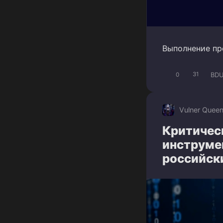
Выполнение пр
BDU
0
31
Vulner Quee
Критичес
инструме
российск