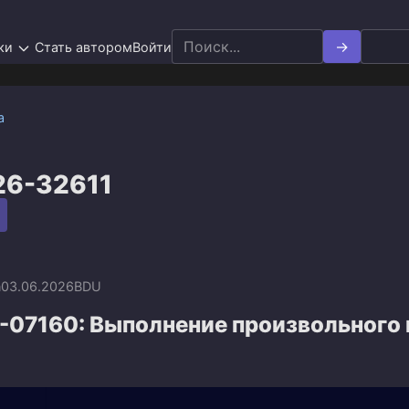
Search
ки
Стать автором
Войти
for:
а
26-32611
n
03.06.2026
BDU
-07160: Выполнение произвольного 