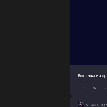
Выполнение пр
BDU
0
66
Vulner Quee