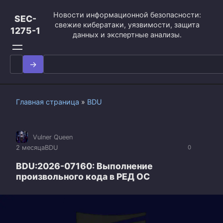
Перейти
Новости информационной безопасности:
к
SEC-
свежие кибератаки, уязвимости, защита
контенту
1275-1
данных и экспертные анализы.
Search
for:
Главная страница
»
BDU
Vulner Queen
2 месяца
BDU
0
BDU:2026-07160: Выполнение
произвольного кода в РЕД ОС