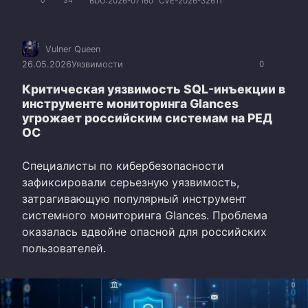
BDU:2026-07160
CVE-2026-32611
0
34
Vulner Queen
26.05.2026
Уязвимости
0
Критическая уязвимость SQL-инъекции в
инструменте мониторинга Glances
угрожает российским системам на РЕД
ОС
Специалисты по кибербезопасности
зафиксировали серьезную уязвимость,
затрагивающую популярный инструмент
системного мониторинга Glances. Проблема
оказалась вдвойне опасной для российских
пользователей.