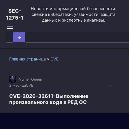
Перейти
Новости информационной безопасности:
к
SEC-
свежие кибератаки, уязвимости, защита
контенту
1275-1
данных и экспертные анализы.
Search
for:
Главная страница
»
CVE
Vulner Queen
2 месяца
CVE
0
CVE-2026-32611: Выполнение
произвольного кода в РЕД ОС