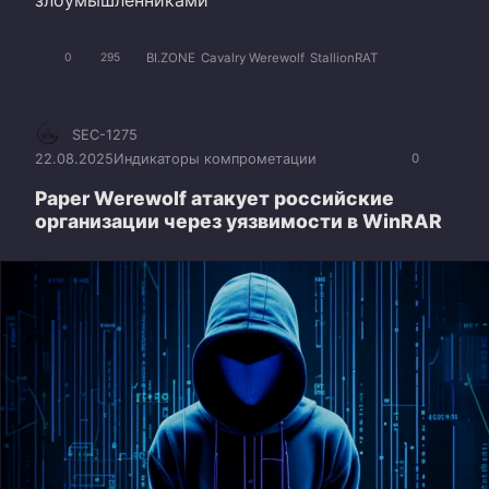
злоумышленниками
BI.ZONE
Cavalry Werewolf
StallionRAT
0
295
SEC-1275
22.08.2025
Индикаторы компрометации
0
Paper Werewolf атакует российские
организации через уязвимости в WinRAR