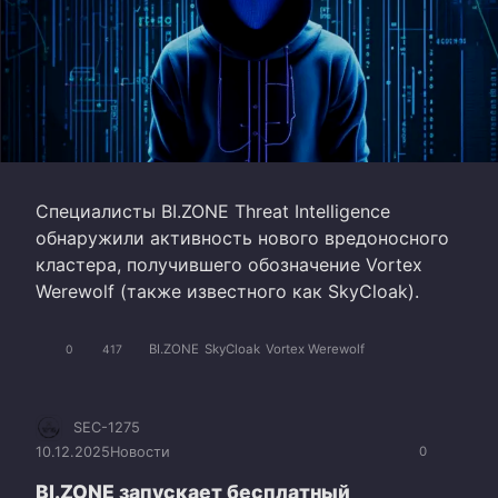
Специалисты BI.ZONE Threat Intelligence
обнаружили активность нового вредоносного
кластера, получившего обозначение Vortex
Werewolf (также известного как SkyCloak).
BI.ZONE
SkyCloak
Vortex Werewolf
0
417
SEC-1275
10.12.2025
Новости
0
BI.ZONE запускает бесплатный