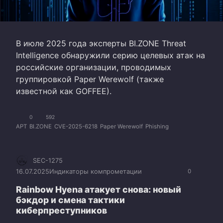
В июле 2025 года эксперты BI.ZONE Threat
Intelligence обнаружили серию целевых атак на
российские организации, проводимых
группировкой Paper Werewolf (также
известной как GOFFEE).
0
592
APT
BI.ZONE
CVE-2025-6218
Paper Werewolf
Phishing
SEC-1275
16.07.2025
Индикаторы компрометации
0
Rainbow Hyena атакует снова: новый
бэкдор и смена тактики
киберпреступников