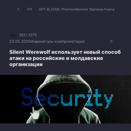
APT
BI.ZONE
PhantomRemote
Rainbow Hyena
0
515
SEC-1275
23.05.2025
Индикаторы компрометации
0
Silent Werewolf использует новый способ
атаки на российские и молдавские
организации