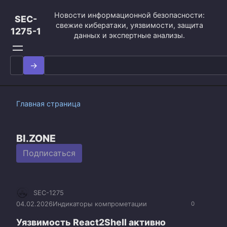
Перейти
Новости информационной безопасности:
к
SEC-
свежие кибератаки, уязвимости, защита
контенту
1275-1
данных и экспертные анализы.
Search
for:
Главная страница
BI.ZONE
Подписаться
SEC-1275
04.02.2026
Индикаторы компрометации
0
Уязвимость React2Shell активно