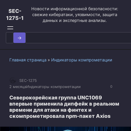
Перейти
Новости информационной безопасности:
к
SEC-
свежие кибератаки, уязвимости, защита
контенту
1275-1
данных и экспертные анализы.
Search
for:
Главная страница
»
Индикаторы компрометации
SEC-1275
2 месяца
Индикаторы компрометации
0
Северокорейская группа UNC1069
впервые применила дипфейк в реальном
времени для атаки на финтех и
скомпрометировала npm-пакет Axios