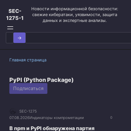
Перейти
Новости информационной безопасности:
к
SEC-
свежие кибератаки, уязвимости, защита
контенту
1275-1
данных и экспертные анализы.
Search
for:
Главная страница
PyPI (Python Package)
Подписаться
SEC-1275
07.08.2026
Индикаторы компрометации
0
В npm и PyPI обнаружена партия