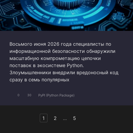
Восьмого июня 2026 года специалисты по
информационной безопасности обнаружили
масштабную компрометацию цепочки
поставок в экосистеме Python.
Злоумышленники внедрили вредоносный код
сразу в семь популярных
PyPI (Python Package)
0
30
Пагинация
1
2
…
5
записей