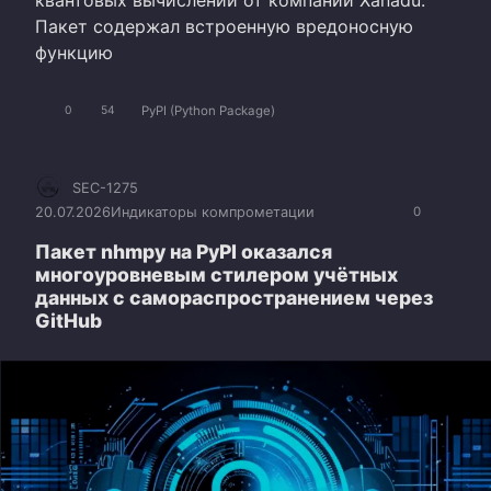
квантовых вычислений от компании Xanadu.
Пакет содержал встроенную вредоносную
функцию
PyPI (Python Package)
0
54
SEC-1275
20.07.2026
Индикаторы компрометации
0
Пакет nhmpy на PyPI оказался
многоуровневым стилером учётных
данных с самораспространением через
GitHub