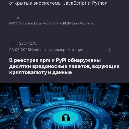
открытые экосистемы JavaScript и Python.
0
21
NPM (Node Package Manager)
PyPI (Python Package)
SEC-1275
03.08.2026
Индикаторы компрометации
0
В реестрах npm и PyPI обнаружены
десятки вредоносных пакетов, ворующих
криптовалюту и данные