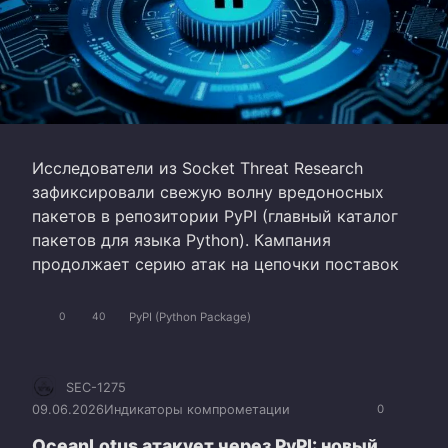
Исследователи из Socket Threat Research
зафиксировали свежую волну вредоносных
пакетов в репозитории PyPI (главный каталог
пакетов для языка Python). Кампания
продолжает серию атак на цепочки поставок
PyPI (Python Package)
0
40
SEC-1275
09.06.2026
Индикаторы компрометации
0
OceanLotus атакует через PyPI: новый