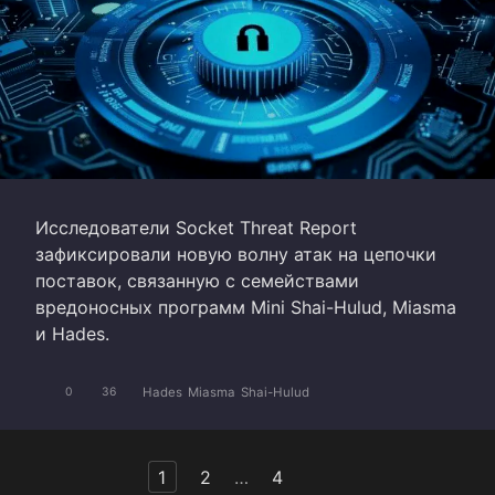
Исследователи Socket Threat Report
зафиксировали новую волну атак на цепочки
поставок, связанную с семействами
вредоносных программ Mini Shai-Hulud, Miasma
и Hades.
Hades
Miasma
Shai-Hulud
0
36
Пагинация
1
2
…
4