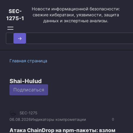
Перейти
Новости информационной безопасности:
к
SEC-
свежие кибератаки, уязвимости, защита
контенту
1275-1
данных и экспертные анализы.
Search
for:
Главная страница
Shai-Hulud
Подписаться
SEC-1275
06.08.2026
Индикаторы компрометации
0
Атака ChainDrop на npm-пакеты: взлом