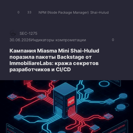
NPM (Node Package Manager)
Shai-Hulud
0
33
SEC-1275
30.06.2026
Индикаторы компрометации
0
Кампания Miasma Mini Shai-Hulud
поразила пакеты Backstage от
ImmobiliareLabs: кража секретов
разработчиков и CI/CD