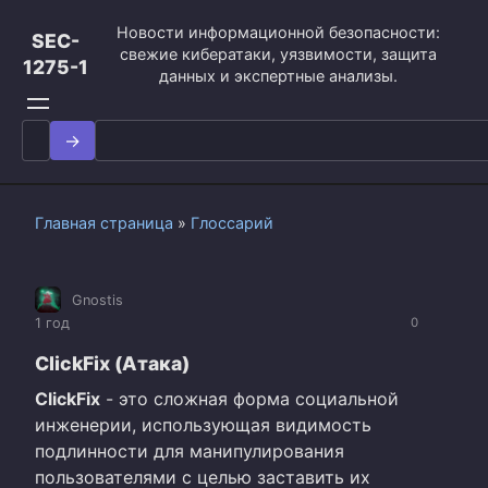
Перейти
Новости информационной безопасности:
к
SEC-
свежие кибератаки, уязвимости, защита
контенту
1275-1
данных и экспертные анализы.
Search
for:
Главная страница
»
Глоссарий
Gnostis
1 год
0
ClickFix (Атака)
ClickFix
- это сложная форма социальной
инженерии, использующая видимость
подлинности для манипулирования
пользователями с целью заставить их