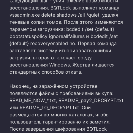
Следующий шаг - уничтожение возможности
восстановления. BQTLock выполняет команду
vssadmin.exe delete shadows /all /quiet, удаляя
теневые копии томов. После этого изменяются
параметры загрузчика: bcdedit /set {default}
bootstatuspolicy ignoreallfailures и bcdedit /set
{default} recoveryenabled no. Первая команда
заставляет систему игнорировать ошибки
загрузки, вторая отключает среду
восстановления Windows. Жертва лишается
стандартных способов отката.
Наконец, на заражённом устройстве
появляются файлы с требованиями выкупа:
READ_ME_NOW_*.txt, README_pay2_DECRYPT.txt
или README_TO_DECRYPT.txt. Они
размещаются во многих каталогах, чтобы
пользователь гарантированно их заметил.
После завершения шифрования BQTLock