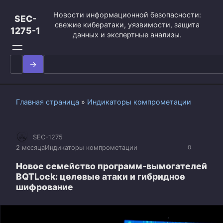
Перейти
Новости информационной безопасности:
к
SEC-
свежие кибератаки, уязвимости, защита
контенту
1275-1
данных и экспертные анализы.
Search
for:
Главная страница
»
Индикаторы компрометации
SEC-1275
2 месяца
Индикаторы компрометации
0
Новое семейство программ-вымогателей
BQTLock: целевые атаки и гибридное
шифрование