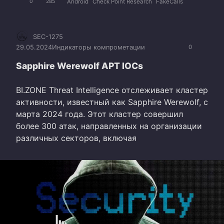
Android
Check Point Research
FakeCalls
0
285
SEC-1275
29.05.2024
Индикаторы компрометации
0
Sapphire Werewolf APT IOCs
BI.ZONE Threat Intelligence отслеживает кластер
активности, известный как Sapphire Werewolf, с
марта 2024 года. Этот кластер совершил
более 300 атак, направленных на организации
различных секторов, включая