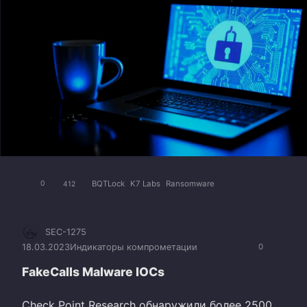
BQTLock
K7 Labs
Ransomware
0
412
SEC-1275
18.03.2023
Индикаторы компрометации
0
FakeCalls Malware IOCs
Check Point Research обнаружили более 2500