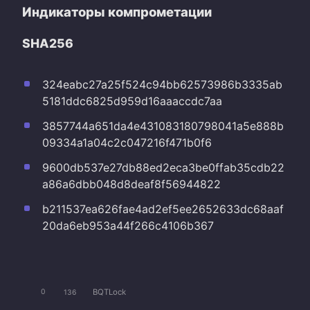
Индикаторы компрометации
SHA256
324eabc27a25f524c94bb62573986b3335ab
5181ddc6825d959d16aaaccdc7aa
3857744a651da4e431083180798041a5e888b
09334a1a04c2c047216f471b0f6
9600db537e27db88ed2eca3be0ffab35cdb22
a86a6dbb048d8deaf8f56944822
b211537ea626fae4ad2ef5ee2652633dc68aaf
20da6eb953a44f266c4106b367
BQTLock
0
136