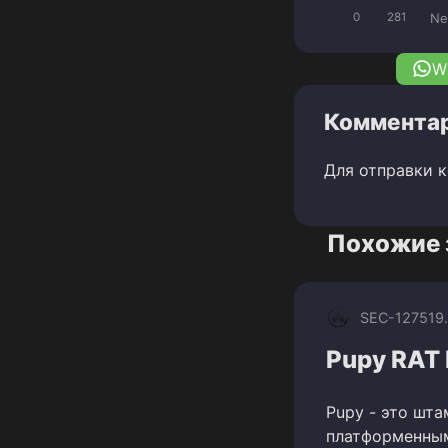
Ne
0
281
W
Комментар
Для отправки 
Похожие 
SEC-1275
19
Pupy RAT
Pupy - это шт
платформенным