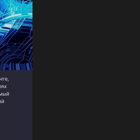
нте,
лях
емый
ий