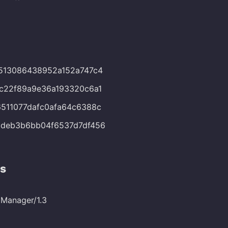
513086438952a152a747c4
c22f89a9e36a193320c6a1
511077dafc0afa64c6388c
9deb3b6bb04f6537d7df456
s
Manager/1.3