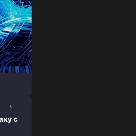
0
аку с