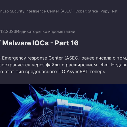
nLab SEcurity intelligence Center (ASEC)
Cobalt Strike
Pupy
Rat
.12.2023
Индикаторы компрометации
Malware IOCs - Part 16
y Emergency response Center (ASEC) ранее писала о том,
ространяется через файлы с расширением .chm. Недав
то этот тип вредоносного ПО AsyncRAT теперь