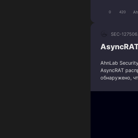
Ah
0
420
SEC-1275
06
AsyncRAT 
AhnLab Securit
AsyncRAT расп
обнаружено, ч