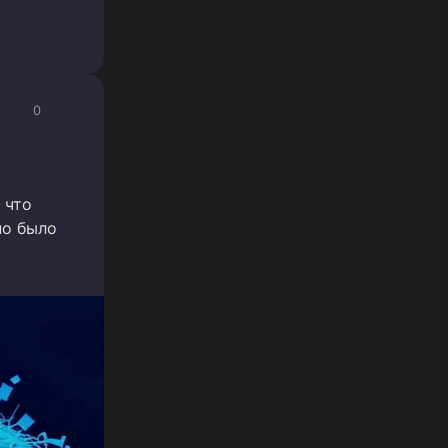
0
 что
но было