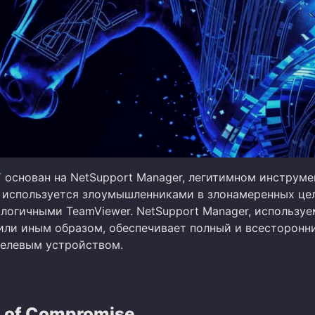
T
основан на NetSupport Manager, легитимном инструме
 используется злоумышленниками в злонамеренных це
алогичными TeamViewer. NetSupport Manager, использу
или иным образом, обеспечивает полный и всесторонн
целевым устройством.
s of Compromise