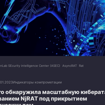
nLab SEcurity intelligence Center (ASEC)
AsyncRAT
Rat
.01.2023
Индикаторы компрометации
cro обнаружила масштабную киберат
ванием NjRAT под прикрытием