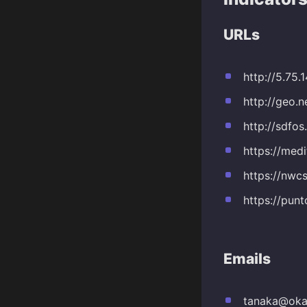
URLs
http://5.75.
http://geo.
http://sdfo
https://med
https://nwc
https://pun
Emails
tanaka@okai