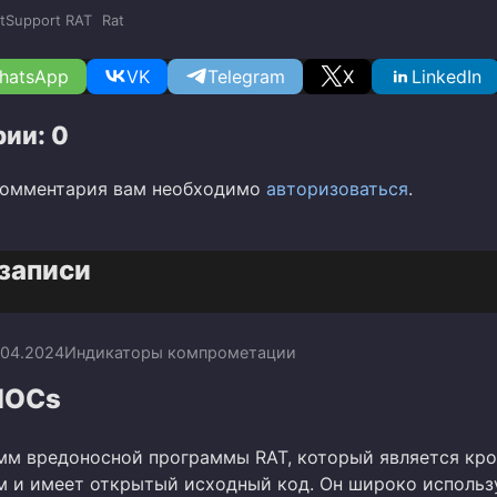
tSupport RAT
Rat
hatsApp
VK
Telegram
X
LinkedIn
ии: 0
комментария вам необходимо
авторизоваться
.
записи
.04.2024
Индикаторы компрометации
 IOCs
амм вредоносной программы RAT, который является кро
 и имеет открытый исходный код. Он широко использ