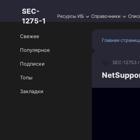
Перейти
SEC-
к
Ресурсы ИБ
Справочники
Спис
контенту
1275-1
Свежее
Главная страниц
Популярное
SEC-1275
3 
Подписки
NetSuppor
Топы
Закладки