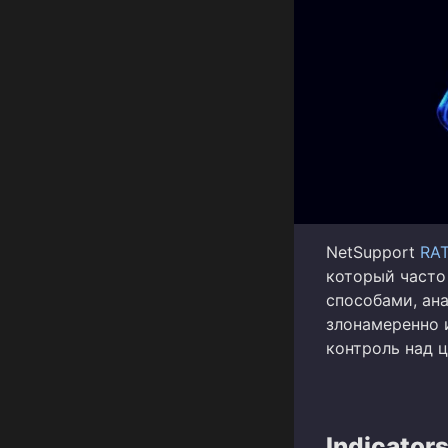
NetSupport
RA
который часто
способами, ан
злонамеренно 
контроль над 
Indicator