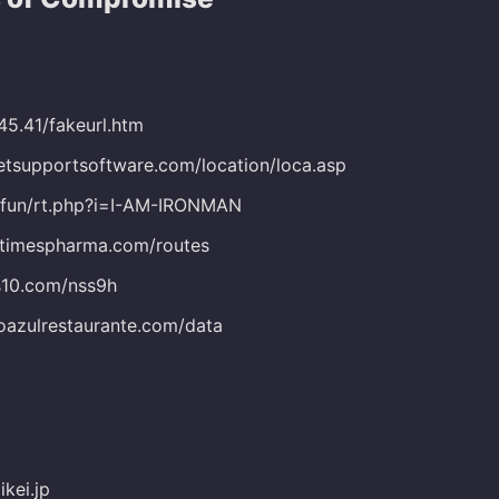
145.41/fakeurl.htm
netsupportsoftware.com/location/loca.asp
s.fun/rt.php?i=I-AM-IRONMAN
itimespharma.com/routes
s10.com/nss9h
toazulrestaurante.com/data
kei.jp