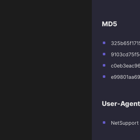
MD5
325b65f171
9103cd75f5
c0eb3eac96
e99801aa6
User-Agent
NetSupport 