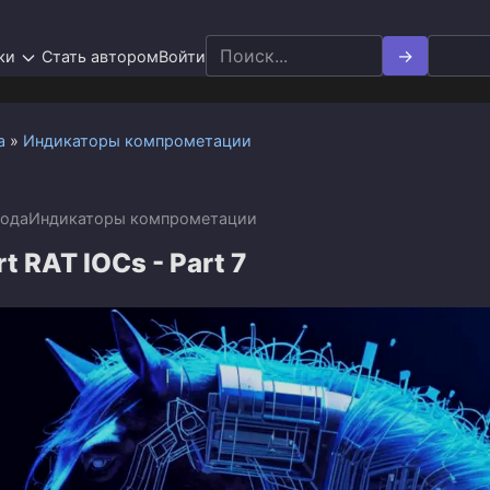
Search
ки
Стать автором
Войти
for:
а
»
Индикаторы компрометации
года
Индикаторы компрометации
t RAT IOCs - Part 7