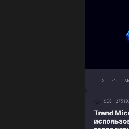
Ah
0
243
SEC-1275
19
Trend Mi
использо