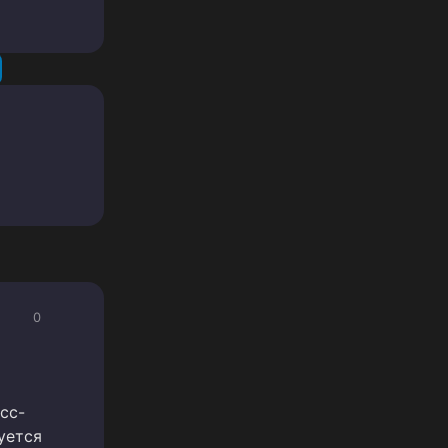
0
сс-
уется