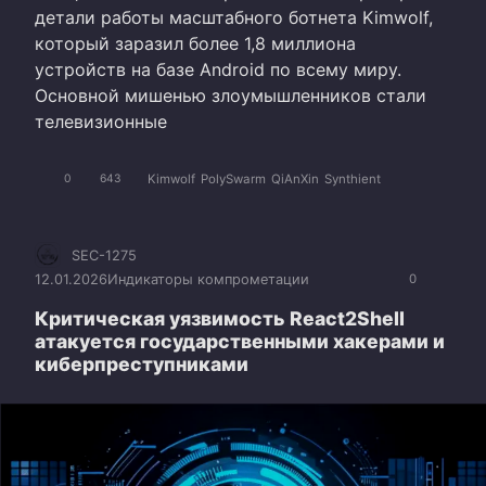
детали работы масштабного ботнета Kimwolf,
который заразил более 1,8 миллиона
устройств на базе Android по всему миру.
Основной мишенью злоумышленников стали
телевизионные
Kimwolf
PolySwarm
QiAnXin
Synthient
0
643
SEC-1275
12.01.2026
Индикаторы компрометации
0
Критическая уязвимость React2Shell
атакуется государственными хакерами и
киберпреступниками