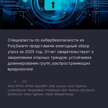
Специалисты по кибербезопасности из
PolySwarm представили ежегодный обзор
угроз за 2025 год. Отчет свидетельствует о
закреплении опасных трендов: устойчивое
доминирование групп, распространяющих
вредоносное
0
373
Akira
APT41
APT44
AsyncRAT
Cl0p
Lazarus
Linen Typhoon
LummaStealer
MuddyWater
PolySwarm
Qilin
RedLine
Sandworm
SocGholish
Violet Typhoon
VShell
Wicked Panda