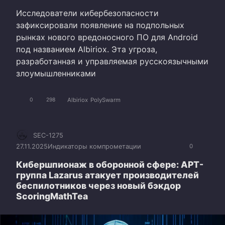
Исследователи кибербезопасности
зафиксировали появление на подпольных
рынках нового вредоносного ПО для Android
под названием Albiriox. Эта угроза,
разработанная и управляемая русскоязычными
злоумышленниками
Albiriox
PolySwarm
0
298
SEC-1275
27.11.2025
Индикаторы компрометации
0
Кибершпионаж в оборонной сфере: APT-
группа Lazarus атакует производителей
беспилотников через новый бэкдор
ScoringMathTea