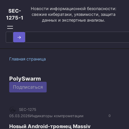
Перейти
Новости информационной безопасности:
к
SEC-
свежие кибератаки, уязвимости, защита
контенту
1275-1
данных и экспертные анализы.
Search
for:
Главная страница
PolySwarm
Подписаться
SEC-1275
05.03.2026
Индикаторы компрометации
0
Новый Android-троянец Massiv