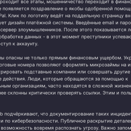
проходит все этапы, мошенничество переходит в финан
не появляется поздравление о якобы одобренной помощ
al. Клик по логотипу ведёт на поддельную страницу вх
ует дизайн платёжной системы. Введённые email и пар
 сервер злоумышленников. После этого показывается 
обработке данных - в этот момент преступники успева
ступ к аккаунту.
ы опасны не только прямым финансовым ущербом. Ук
логовые номера позволяют оформлять микрозаймы на 
трировать подставные компании или совершать другие
 действия. Люди, которые обращаются за помощью к
ьным организациям, часто находятся в сложной жизне
нее склонны критически проверять ссылки. Этим и пол
b подчёркивают, что документирование таких инциден
ии по кибербезопасности. Публичное раскрытие детале
 возможность вовремя распознать угрозу. Важно запом