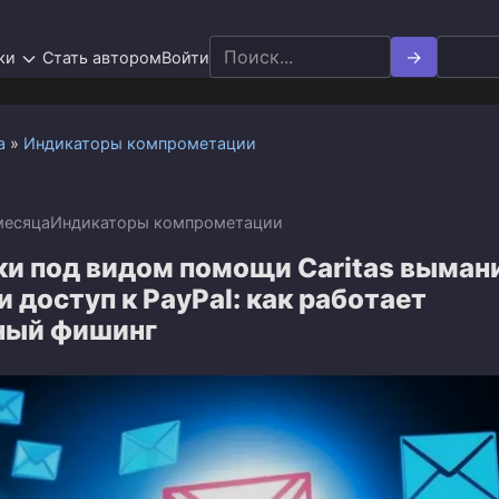
Search
ки
Стать автором
Войти
for:
а
»
Индикаторы компрометации
месяца
Индикаторы компрометации
и под видом помощи Caritas выман
и доступ к PayPal: как работает
ный фишинг