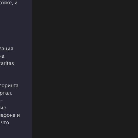
ржке, и
зация
на
aritas
торинга
ртал.
S-
ние
лефона и
 что