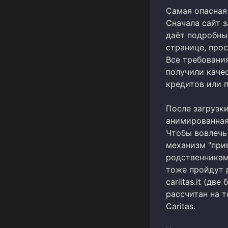
Самая опасная 
Сначала сайт 
даёт подробны
странице, прос
Все требовани
получили каче
кредитов или 
После загрузк
анимированная
Чтобы вовлечь
механизм "при
родственникам
тоже пройдут 
cariitas.it (дв
рассчитан на 
Caritas.