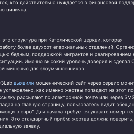
тех, кто действительно нуждается в финансовой подде
но цинична.
na - это структура при Католической церкви, которая
работу более двухсот епархиальных отделений. Органи
щью бедным, поддержкой мигрантов и реагированием 
ситуации. Именно высокий уровень доверия и сделал C
ой мишенью для злоумышленников.
D3Lab
выявили
мошеннический сайт через сервис мони
е установлено, как именно жертвы попадают на этот по
 ссылку рассылают по электронной почте или через SM
падая на главную страницу, пользователь видит обеща
мощи в евро". Для начала требуется указать номер те
ния. Это стандартный приём: жертва должна поверить,
циальную заявку.