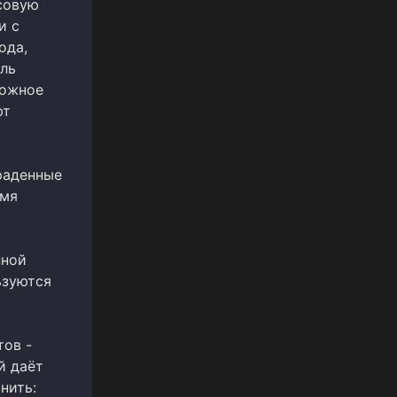
совую
и с
ода,
оль
ложное
ют
раденные
имя
нной
ьзуются
тов -
й даёт
нить: