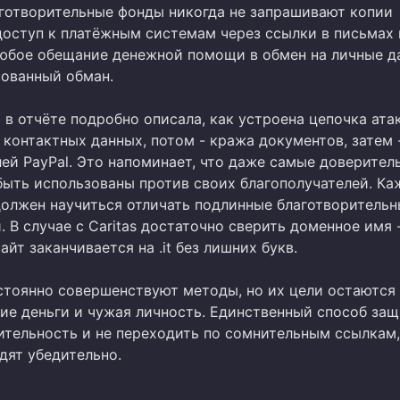
готворительные фонды никогда не запрашивают копии
доступ к платёжным системам через ссылки в письмах 
юбое обещание денежной помощи в обмен на личные д
рованный обман.
в отчёте подробно описала, как устроена цепочка атак
 контактных данных, потом - кража документов, затем 
лей PayPal. Это напоминает, что даже самые доверител
быть использованы против своих благополучателей. К
должен научиться отличать подлинные благотворитель
. В случае с Caritas достаточно сверить доменное имя 
йт заканчивается на .it без лишних букв.
тоянно совершенствуют методы, но их цели остаются
ие деньги и чужая личность. Единственный способ защ
дительность и не переходить по сомнительным ссылкам
дят убедительно.