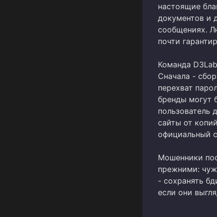
настоящие бла
документов и 
сообщениях. Л
почти гаранти
Команда D3Lab 
Сначала - сбор
перехват паро
бренды могут 
пользователь 
сайты от копий
официальный са
Мошенники пос
прежними: чуж
- сохранять б
если они выгля