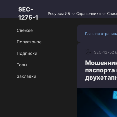
Перейти
SEC-
к
Ресурсы ИБ
Справочники
Спис
контенту
1275-1
Свежее
Главная страниц
Популярное
SEC-1275
2 
Подписки
Мошенник
Топы
паспорта 
Закладки
двухэтап