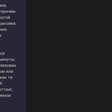
апа.
 причём
ругой
раховки.
анно
х
тся
минуты.
ализован
мым или
как те
й:
оттинг,
меном