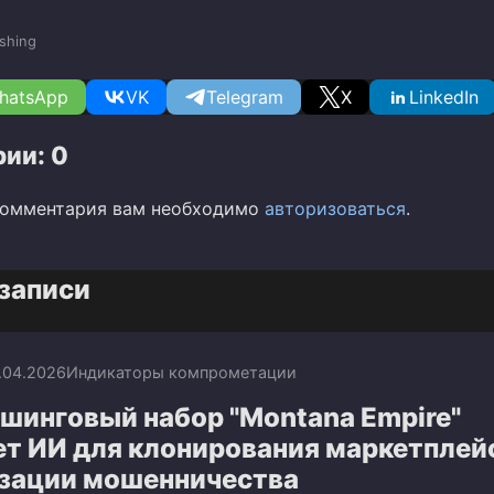
shing
hatsApp
VK
Telegram
X
LinkedIn
ии: 0
комментария вам необходимо
авторизоваться
.
записи
.04.2026
Индикаторы компрометации
шинговый набор "Montana Empire"
ет ИИ для клонирования маркетплей
зации мошенничества