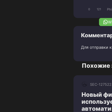
Phi
0
121
W
Комментар
Для отправки 
Похожие 
SEC-1275
22
Новый фи
использу
автомати