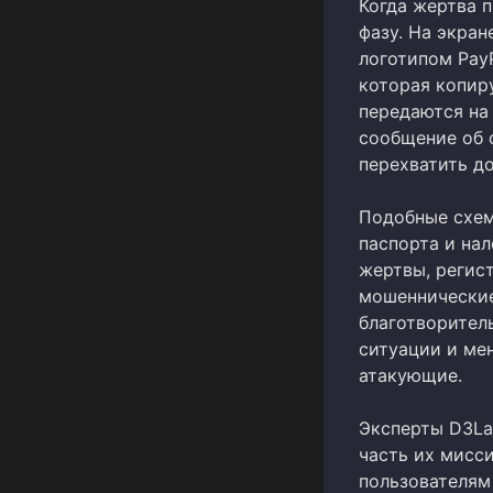
Когда жертва 
фазу. На экра
логотипом PayP
которая копир
передаются на
сообщение об 
перехватить до
Подобные схем
паспорта и на
жертвы, регис
мошеннические
благотворител
ситуации и ме
атакующие.
Эксперты D3La
часть их мисс
пользователям