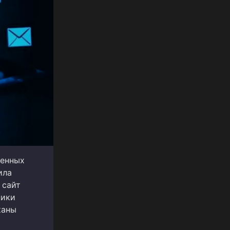
ленных
ила
 сайт
ники
каны