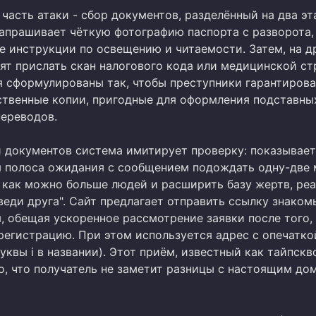
часть атаки - сбор документов, разделённый на два эт
запрашивает чёткую фотографию паспорта с разворота,
е инструкции по освещению и читаемости. Затем, на д
ят прислать скан налогового кода или медицинской ст
я сформулированы так, чтобы преступники гарантиров
ственные копии, пригодные для оформления подставны
переводов.
и документов система имитирует проверку: показывае
 полоса ожидания с сообщением подождать одну-две 
 как можно больше людей и расширить базу жертв, ре
веди друга". Сайт предлагает отправить ссылку знако
, обещая ускоренное рассмотрение заявки после того, 
регистрацию. При этом используется адрес с опечатко
е буквы i в названии). Этот приём, известный как тайпскв
то, что получатель не заметит разницы с настоящим до