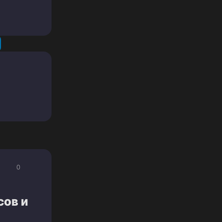
0
сов и