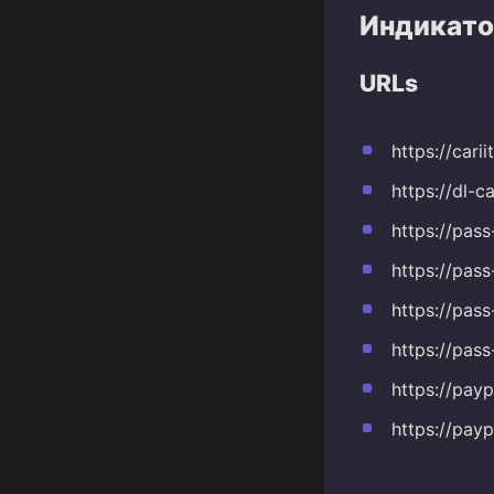
Индикато
URLs
https://cari
https://dl-ca
https://pass
https://pass
https://pass
https://pass
https://payp
https://payp