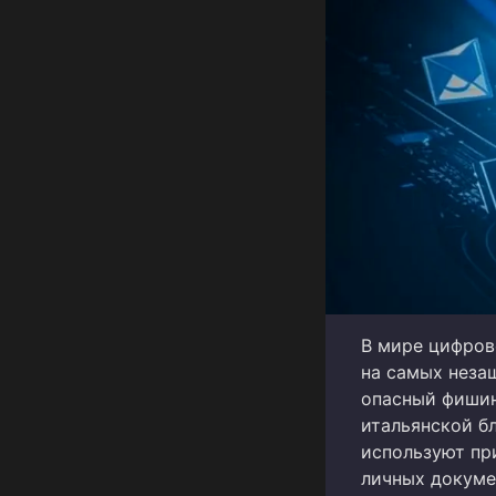
В мире цифров
на самых неза
опасный фишин
итальянской бл
используют пр
личных докумен