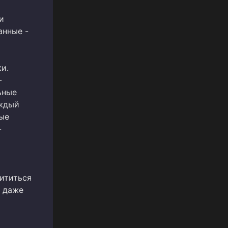
и
анные -
и.
-
ьные
аждый
ные
-
ититься
, даже