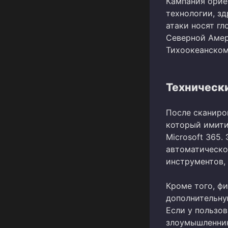
Кампания орие
технологии, з
атаки носят г
Северной Амер
Тихоокеанском
Техническ
После сканиро
который имити
Microsoft 365
автоматическо
инструментов, 
Кроме того, ф
дополнительную
Если у пользо
злоумышленник