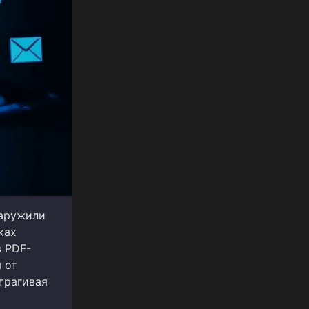
наружили
ках
 PDF-
 от
трагивая