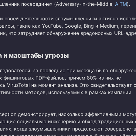
ленник посередине» (Adversary-in-the-Middle,
AITM
).
и своей деятельности злоумышленники активно испол
висы, такие как YouTube, Google, Bing и Medium, пере
фик, что затрудняет обнаружение вредоносных URL-адре
а и масштабы угрозы
ледователей, за последние три месяца было обнаружен
х фишинговых PDF-файлов, причем 80% из них не
ь VirusTotal на момент анализа. Это свидетельствует 
тивности методов, используемых в рамках кампании
ception демонстрирует, насколько эффективными могу
зующие социальную инженерию и обход традиционных 
овиях, когда злоумышленники продолжают совершенст