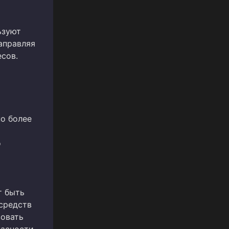
ьзуют
направляя
сов.
о более
о
т быть
средств
вовать