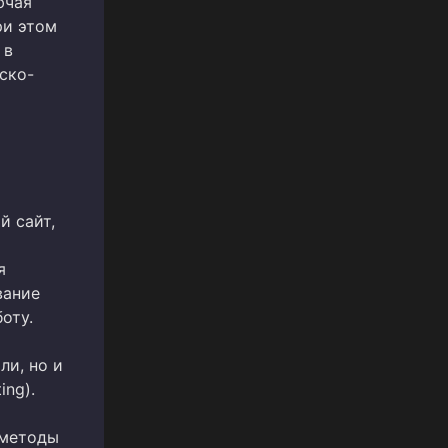
ючая
ри этом
 в
ско-
й сайт,
я
вание
оту.
ли, но и
ing).
 методы