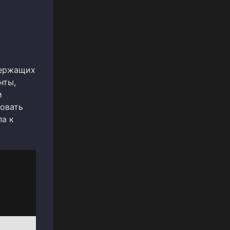
держащих
нты,
и
ровать
па к