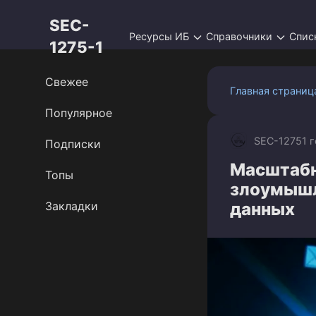
Перейти
SEC-
к
Ресурсы ИБ
Справочники
Спис
контенту
1275-1
Свежее
Главная страниц
Популярное
SEC-1275
1 
Подписки
Масштабн
Топы
злоумышл
Закладки
данных