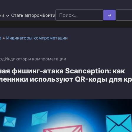
Search
ки
Стать автором
Войти
for:
а
»
Индикаторы компрометации
год
Индикаторы компрометации
ая фишинг-атака Scanception: как
енники используют QR-коды для к