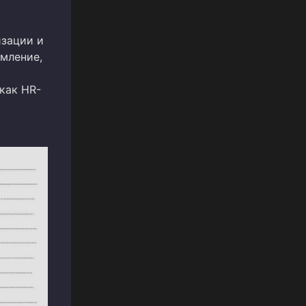
изации и
мление,
как HR-