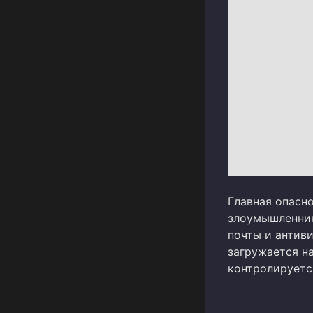
Главная опасно
злоумышленник
почты и антив
загружается н
контролируетс