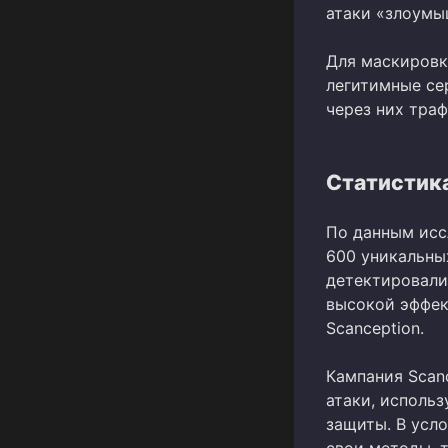
атаки «злоумыш
Для маскировк
легитимные сер
через них тра
Статистик
По данным исс
600 уникальны
детектировалис
высокой эффек
Scanception.
Кампания Scan
атаки, исполь
защиты. В усл