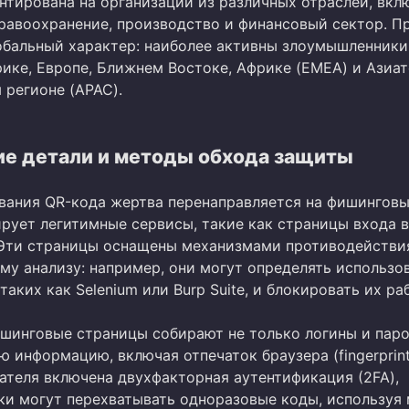
нтирована на организации из различных отраслей, вкл
дравоохранение, производство и финансовый сектор. П
лобальный характер: наиболее активны злоумышленники
ике, Европе, Ближнем Востоке, Африке (EMEA) и Азиат
 регионе (APAC).
ие детали и методы обхода защиты
вания QR-кода жертва перенаправляется на фишинговы
рует легитимные сервисы, такие как страницы входа в
. Эти страницы оснащены механизмами противодействи
му анализу: например, они могут определять использо
таких как Selenium или Burp Suite, и блокировать их раб
ишинговые страницы собирают не только логины и паро
 информацию, включая отпечаток браузера (fingerprint
вателя включена двухфакторная аутентификация (2FA),
и могут перехватывать одноразовые коды, используя