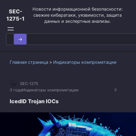
Перейти
Новости информационной безопасности:
к
SEC-
свежие кибератаки, уязвимости, защита
контенту
1275-1
данных и экспертные анализы.
Search
for:
Главная страница
»
Индикаторы компрометации
SEC-1275
3 года
Индикаторы компрометации
0
IcedID Trojan IOCs