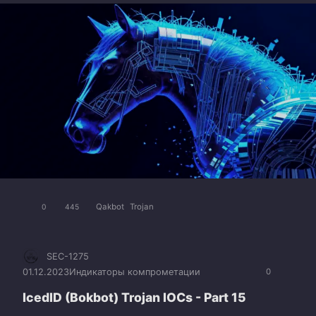
Qakbot
Trojan
0
445
SEC-1275
01.12.2023
Индикаторы компрометации
0
IcedID (Bokbot) Trojan IOCs - Part 15