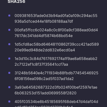
SHA256
009381653fade0d3b94ad0fa0a109c294ac55
936a5d1ced44e18fb08188aa7df
00dfa5ffcc6c024a8c0c8f00a9cf388ead0dd4
7617dc341dd4df5874b68bd54e
1d5cfd8ac58bd64648110862f39ccc421ad589
20e99ed948de2dd832e6ecd0a4
1e3d10c3c84d7617692174a1f9ae8a658eabb2
2c7122ef1c8f37f35641ccf7aa
31248b5640e4c711934b88fbdb77454546925
6f08156ea098c2ad5f037ad1da2
3a93e64582687322d3fb024f00bef2597e1ae
6b063253d151add0699558f2820
405f03534be8b45185695f68deb47d4daf04d