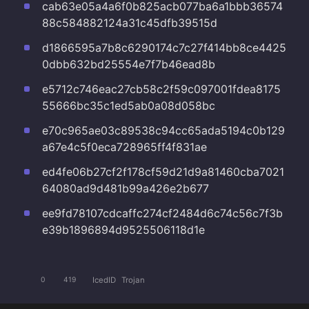
cab63e05a4a6f0b825acb077ba6a1bbb36574
88c584882124a31c45dfb39515d
d1866595a7b8c6290174c7c27f414bb8ce4425
0dbb632bd25554e7f7b46ead8b
e5712c746eac27cb58c2f59c097001fdea8175
55666bc35c1ed5ab0a08d058bc
e70c965ae03c89538c94cc65ada5194c0b129
a67e4c5f0eca728965ff4f831ae
ed4fe06b27cf2f178cf59d21d9a81460cba7021
64080ad9d481b99a426e2b677
ee9fd78107cdcaffc274cf2484d6c74c56c7f3b
e39b1896894d9525506118d1e
IcedID
Trojan
0
419