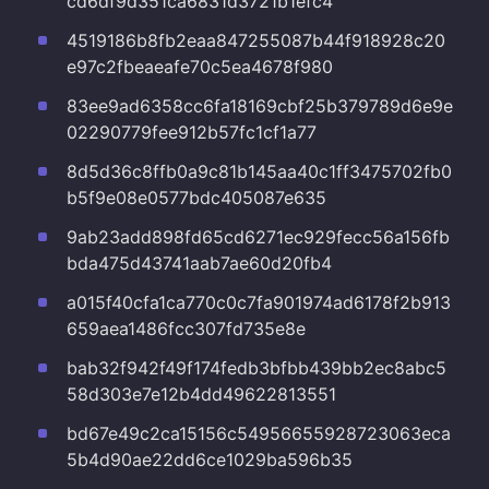
cd6df9d351ca6831d3721b1efc4
4519186b8fb2eaa847255087b44f918928c20
e97c2fbeaeafe70c5ea4678f980
83ee9ad6358cc6fa18169cbf25b379789d6e9e
02290779fee912b57fc1cf1a77
8d5d36c8ffb0a9c81b145aa40c1ff3475702fb0
b5f9e08e0577bdc405087e635
9ab23add898fd65cd6271ec929fecc56a156fb
bda475d43741aab7ae60d20fb4
a015f40cfa1ca770c0c7fa901974ad6178f2b913
659aea1486fcc307fd735e8e
bab32f942f49f174fedb3bfbb439bb2ec8abc5
58d303e7e12b4dd49622813551
bd67e49c2ca15156c54956655928723063eca
5b4d90ae22dd6ce1029ba596b35