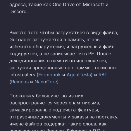
адреса, такие как One Drive от Microsoft и
Discord.
Вместо того чтобы загружаться в виде файла,
GuLoader загружается в память, чтобы
избежать обнаружения, и загруженный файл
кодируется, а не записывается в PE. После
декодирования в памяти он исполняется,
загружая вредоносные программы, такие как
Infostealers (
Formbook
и
AgentTesla
) и
RAT
(
Remcos
и
NanoCore
).
Поскольку большинство из них
распространяется через спам-письма,
замаскированные под счета-фактуры,
отгрузочные документы и заказы на поставку,
имена файлов содержат такие слова, как
показано выше (Invoice, Shipment и P.O. -