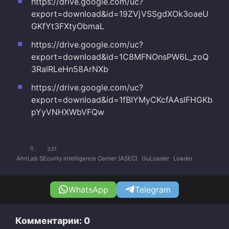
https://drive.google.com/uc?
export=download&id=19ZVjVSSgdXOk3oaeU
GKfYt3FXtyObmaL
https://drive.google.com/uc?
export=download&id=1C8MFNOnsPW6L_zoQ
3RalRLeHn58ArNXb
https://drive.google.com/uc?
export=download&id=1fBIYMyCKcfAAslFHGKb
pYyVNHXWbVFQw
0
331
AhnLab SEcurity intelligence Center (ASEC)
GuLoader
Loader
WhatsApp
Telegram
Комментарии: 0