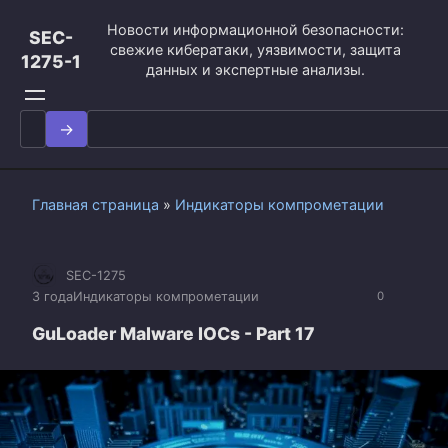
Перейти
Новости информационной безопасности:
к
SEC-
свежие кибератаки, уязвимости, защита
контенту
1275-1
данных и экспертные анализы.
Search
for:
Главная страница
»
Индикаторы компрометации
SEC-1275
3 года
Индикаторы компрометации
0
GuLoader Malware IOCs - Part 17