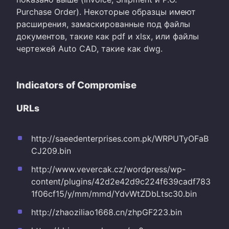
Purchase Order). Некоторые образцы имеют
расширения, замаскированные под файлы
документов, такие как pdf и xlsx, или файлы
чертежей Auto CAD, такие как dwg.
Indicators of Compromise
URLs
http://saeedenterprises.com.pk/WRPUTyOFaB
CJ209.bin
http://www.vevercak.cz/wordpress/wp-
content/plugins/42d2e42d9c224f639cadf783
1f06cf15/y/mm/mmd/YdvWtZDbLtsc30.bin
http://zhaoziliao1668.cn/zhpGF223.bin