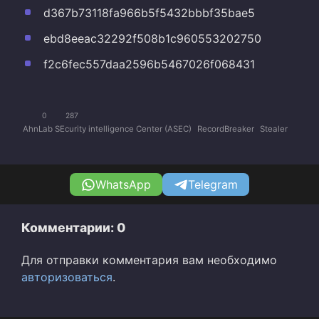
d367b73118fa966b5f5432bbbf35bae5
ebd8eeac32292f508b1c960553202750
f2c6fec557daa2596b5467026f068431
0
287
AhnLab SEcurity intelligence Center (ASEC)
RecordBreaker
Stealer
WhatsApp
Telegram
Комментарии: 0
Для отправки комментария вам необходимо
авторизоваться
.