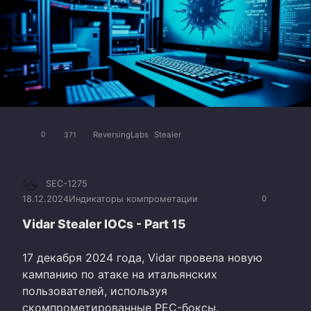
ReversingLabs
Stealer
0
371
SEC-1275
18.12.2024
Индикаторы компрометации
0
Vidar Stealer IOCs - Part 15
17 декабря 2024 года, Vidar провела новую
кампанию по атаке на итальянских
пользователей, используя
скомпрометированные PEC-боксы.