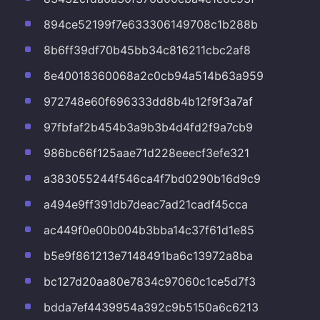
894ce52199f7e633306149708c1b288b
8b6ff39df70b45bb34c816211cbc2af8
8e40018360068a2c0cb94a514b63a959
972748e60f696333dd8b4b12f9f3a7af
97fbfaf2b454b3a9b3b4d4fd2f9a7cb9
986bc66f125aae71d228eeecf3efe321
a383055244f546ca4f7bd0290b16d9c9
a494e9ff391db7deac7ad21cadf45cca
ac449f0e00b004b3bba14c37f61d1e85
b5e9f861213e7148491ba6c13972a8ba
bc127d20aa80e7834c97060c1ce5d7f3
bdda7ef4439954a392c9b5150a6c6213