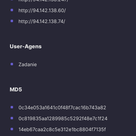
http://94.142.138.60/
http://94.142.138.74/
User-Agens
Zadanie
MD5
0c34e053a1641c0f48f7cac16b743a82
0c819835aa1289985c5292f48e7c1f24
14eb67caa2c8c5e312e1bc8804f7135f