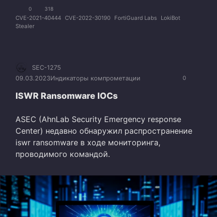
0
318
CVE-2021-40444
CVE-2022-30190
FortiGuard Labs
LokiBot
Stealer
SEC-1275
09.03.2023
Индикаторы компрометации
0
ISWR Ransomware IOCs
ASEC (AhnLab Security Emergency response
Center) недавно обнаружил распространение
iswr ransomware в ходе мониторинга,
проводимого командой.