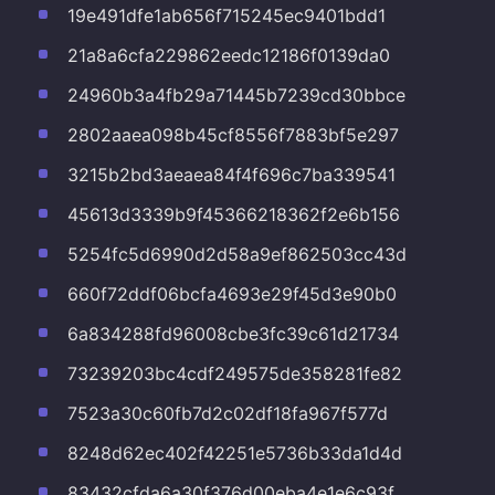
19e491dfe1ab656f715245ec9401bdd1
21a8a6cfa229862eedc12186f0139da0
24960b3a4fb29a71445b7239cd30bbce
2802aaea098b45cf8556f7883bf5e297
3215b2bd3aeaea84f4f696c7ba339541
45613d3339b9f45366218362f2e6b156
5254fc5d6990d2d58a9ef862503cc43d
660f72ddf06bcfa4693e29f45d3e90b0
6a834288fd96008cbe3fc39c61d21734
73239203bc4cdf249575de358281fe82
7523a30c60fb7d2c02df18fa967f577d
8248d62ec402f42251e5736b33da1d4d
83432cfda6a30f376d00eba4e1e6c93f