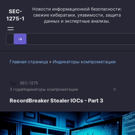
Перейти
Новости информационной безопасности:
к
SEC-
свежие кибератаки, уязвимости, защита
контенту
1275-1
данных и экспертные анализы.
Search
for:
Главная страница
»
Индикаторы компрометации
SEC-1275
3 года
Индикаторы компрометации
0
RecordBreaker Stealer IOCs - Part 3