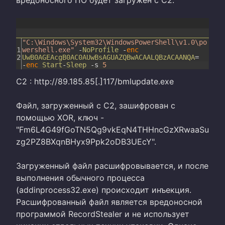
"C:\Windows\System32\WindowsPowerShell\v1.0\po
1
wershell.exe"
-
NoProfile
-
enc
2
UwB0AGEAcgB0AC0AUwBsAGUAZQBwACAALQBzACAANQA
=
-
enc
Start
-
Sleep
-
s
5
C2 : http://89.185.85[.]117/bmlupdate.exe
Файл, загруженный с C2, зашифрован с
помощью XOR, ключ -
"Fm6L4G49fGoTN5Qg9vkEqN4THHncGzXRwaaSu
zg2PZ8BXqnBHyx9Ppk2oDB3UEcY".
Загруженный файл расшифровывается, и после
выполнения обычного процесса
(addinprocess32.exe) происходит инъекция.
Расшифрованный файл является вредоносной
программой RecordStealer и не использует