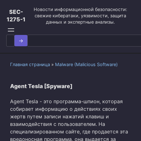
Перейти
Новости информационной безопасности:
к
SEC-
свежие кибератаки, уязвимости, защита
контенту
1275-1
данных и экспертные анализы.
Search
for:
Главная страница
»
Malware (Malicious Software)
Agent Tesla [Spyware]
Agent Tesla - это программа-шпион, которая
собирает информацию о действиях своих
жертв путем записи нажатий клавиш и
взаимодействия с пользователем. На
специализированном сайте, где продается эта
вредоносная программа, она выдается за