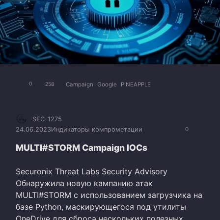
Campaign
Google
PINEAPPLE
0
258
SEC-1275
24.06.2023
Индикаторы компрометации
0
MULTI#STORM Campaign IOCs
Securonix Threat Labs Security Advisory
Обнаружила новую кампанию атак
MULTI#STORM с использованием загрузчика на
базе Python, маскирующегося под утилиты
OneDrive для сброса нескольких полезных