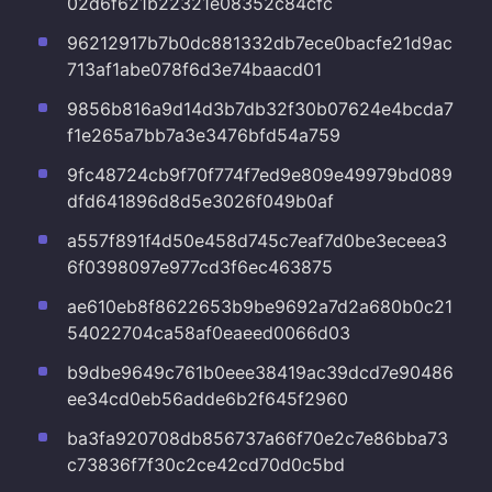
02d6f621b22321e08352c84cfc
96212917b7b0dc881332db7ece0bacfe21d9ac
713af1abe078f6d3e74baacd01
9856b816a9d14d3b7db32f30b07624e4bcda7
f1e265a7bb7a3e3476bfd54a759
9fc48724cb9f70f774f7ed9e809e49979bd089
dfd641896d8d5e3026f049b0af
a557f891f4d50e458d745c7eaf7d0be3eceea3
6f0398097e977cd3f6ec463875
ae610eb8f8622653b9be9692a7d2a680b0c21
54022704ca58af0eaeed0066d03
b9dbe9649c761b0eee38419ac39dcd7e90486
ee34cd0eb56adde6b2f645f2960
ba3fa920708db856737a66f70e2c7e86bba73
c73836f7f30c2ce42cd70d0c5bd