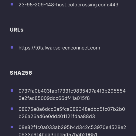
23-95-209-148-host.colocrossing.com:443
URLs
https://t0talwar.screenconnect.com
SHA256
0737fa0b403fab17331c9835497a4f3b295554
3e2fac85009dcc66df41a015f8
08075e8a6dcc6a5fca089348edbd5fc07b2b0
b26a26a46e0dd401121fdaa88d3
08e82f1c0a033ab295b4d342c53970e4528e2
0933c614bda3bbc5d57bab20651