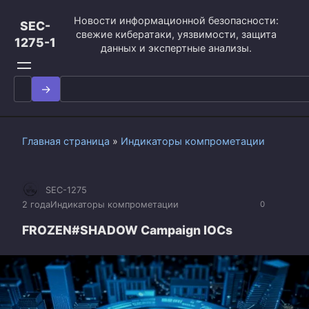
Перейти
Новости информационной безопасности:
к
SEC-
свежие кибератаки, уязвимости, защита
контенту
1275-1
данных и экспертные анализы.
Search
for:
Главная страница
»
Индикаторы компрометации
SEC-1275
2 года
Индикаторы компрометации
0
FROZEN#SHADOW Campaign IOCs