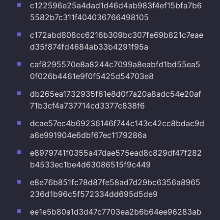
c122596e25a4dad1d46d4ab983f4ef15bfa7b6
5582b7c311f404036766498105
c172abd808cc6216b309bc307fe69b821c7eae
d35f874fd4684ab33b4291f95a
caf8295570e8a8244c7099a8eabfd1bd55ea5
0f026b4461e9f0f5425d54703e8
db265ea1732935f61e8d0f7a20a8adc54e20af
71b3cf4a737714cd3377c838f6
dcae57ec4b69236146f744c143c42cc8bdac9d
a6e991904e6dbf67ec1179286a
e8979741f0355a47dae575ead8c829df47f282
b4533ec1be4d63086515f9c449
e8e76b851fc78d87fe58ad7d29bc6356a8965
236d1b96c5f572334dd695d5de9
ee1e5b80a1d3d47c7703ea2b6b64ee96283ab