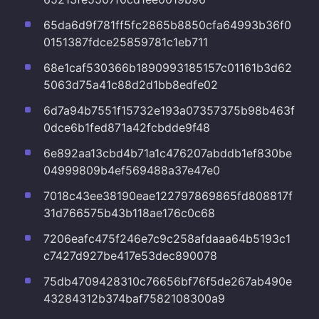
65da6d9f781ff5fc2865b8850cfa64993b36f0
0151387fdce25859781c1eb711
68e1caf530366b1890993185157c01161b3d62
5063d75a41c88d2d1bb8edfe02
6d7a94b7551f15732e193a07357375b98b463f
0dce6b1fed871a42fcbdde9f48
6e892aa13cbd4b71a1c476207abddb1ef830be
04999809b4ef569488a37e47e0
7018c43ee38190eae122797869865fd808817f
31d766575b43b118ae176c0c68
7206eafc475f246e7c9c258afdaaa64b5193c1
c7427d927be417e53dec890078
75db4709428310c76656bf76f5de267ab490e
43284312b374baf7582108300a9