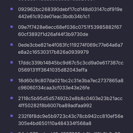
092962bc268390debf17cd148d03147cdf919e
442e61c92de01eac3bdb34b1c1
09e7f7428e6ecc68ef036c0751f53985882f67
60cf3892f1d26af44f3b9730de
0ede3cbe821e4f083fc119274f069c77e64a6a7
e8a2c16530317b826a0939979
17ddc339b14845bc9d67c5c3cd9a0e617387cc
0569131ff3641035d82043effa
18d60c9c807da021bc2c31e3ba7ec2737865a8
c96060134caa3cf033e43e26fe
2118c5b95d5d57492b2e8b8c0403e23b21acc
4ff50282f8b6007ba89adfaa992
232f8f8dc9e5b9723c43c78cb942cc810ef56e
305e4bd650110a484334f568a8