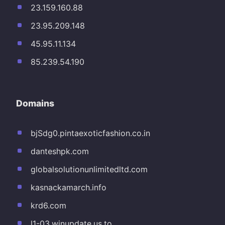
23.159.160.88
23.95.209.148
45.95.11.134
85.239.54.190
Domains
bjSdg0.pintaexoticfashion.co.in
danteshpk.com
globalsolutionunlimitedltd.com
kasnackamarch.info
krd6.com
l1-03.winupdate.us.to