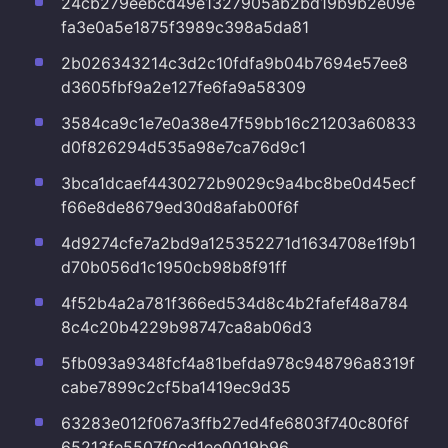
24cb279eebcd49e1327905ab2bd19b9b2e09e
fa3e0a5e1875f3989c398a5da81
2b026343214c3d2c10fdfa9b04b7694e57ee8
d3605fbf9a2e127fe6fa9a58309
3584ca9c1e7e0a38e47f59bb16c21203a60833
d0f826294d535a98e7ca76d9c1
3bca1dcaef4430272b9029c9a4bc8be0d45ecf
f66e8de8679ed30d8afab00f6f
4d9274cfe7a2bd9a125352271d1634708e1f9b1
d70b056d1c1950cb98b8f91ff
4f52b4a2a781f366ed534d8c4b2fafef48a784
8c4c20b4229b98747ca8ab06d3
5fb093a9348fcf4a81befda978c948796a8319f
cabe7899c2cf5ba1419ec9d35
63283e012f067a3ffb27ed4fe6803f740c80f6f
65213fe5507f0cd1ee0019b96