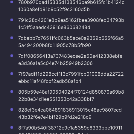
780b970dad15835d138546be9b615fc1b4124c
1060a8efd91b9c52f9c3160d5b
791c28d4201e8b9ea5162fbee3908feb34793b
1c51f5aaedc43916e86068248d
7dbebb7c76511fc063b5ace0a9359b655f66a5
5a494200b8fd11905c78b5fb90
7dff08656413a737483ecee2a50e412338ebfe
e3d36a1a5c04e74b25949b2306
7f97adff1d298ccf1f3c7991fcb01008dda22722
ebbc11af48fcbf2adb58afb4
805b59e48af90504024f70124d850870a69b8
22b8e34d1ee551353c42a338bf7
828ef3e4ca064891836913015c48ac9807ecd
43b32f6e7e4bff29b9fd2e218c9
8f7a90b540f38712c9c1a5359c6333bbe10911