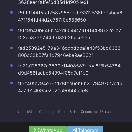
3628ee4fa1fef6d35d1d9051e9f
f5bf914415faf7587958bbdc3312536fd9abea6
47f1541d44d2e757f0e683650
f8fc9b40b946b742d6044f291914439727e1a7
f53ea87562446f682b26cce65a
fad25892e5179a346cdbdbba1e40f53bd6366
806d32b57fa4d7946ebe9ae8621
fc21a125287c3539e11408587bcaa6f3b54784
d9d458facbc54994f05d7ef1b0
ff5e40fc794e56fd78feb6eb6b30794970f7cdb
4a767c4095e2d20a90bb0efe8
Campaign
Cobalt Strike
Securonix
SSLoad
0
981
WhatsApp
Telegram