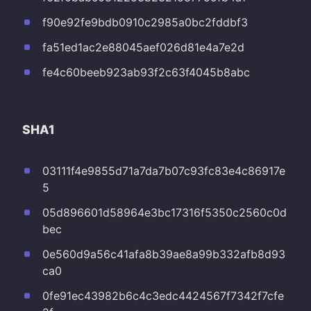
f90e92fe9bdb0910c2985a0bc2fddbf3
fa51ed1ac2e88045aef026d81e4a7e2d
fe4c60beeb923ab93f2c63f4045b8abc
SHA1
03111f4e9855d71a7da7b07c93fc83e4c86917e
5
05d896601d58964e3bc17316f5350c2560c0d
bec
0e560d9a56c41afa8b39ae8a99b332afb8d93
ca0
0fe91ec43982b6c4c3edc4424567f7342f7cfe