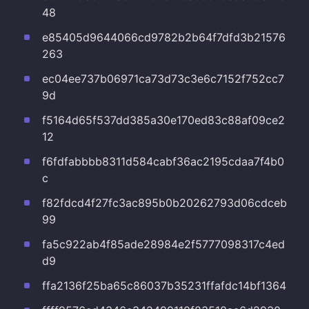
48
e85405d9644066cd9782b2b64f7dfd3b21576
263
ec04ee737b06971ca73d73c3e6c7152f752cc7
9d
f5164d65f537dd385a30e170ed83c88af09ce2
12
f6fdfabbbb8311d584cabf36ac2195cdaa7f4b0
c
f82fdcd4f27fc3ac895b0b20262793d06cdceb
99
fa5c922ab4f85ade28984e2f5777098317c4ed
d9
ffa2136f25ba65c86037b35231ffafdc14bf1364