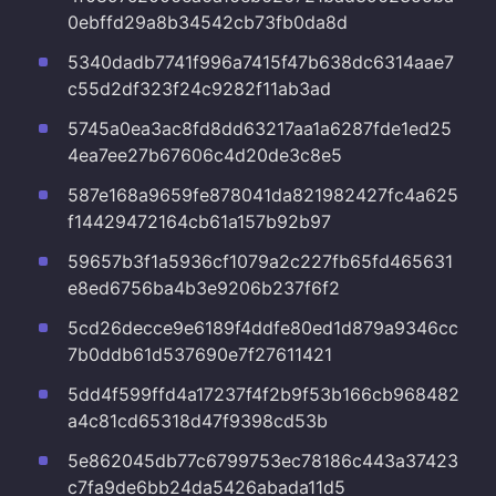
0ebffd29a8b34542cb73fb0da8d
5340dadb7741f996a7415f47b638dc6314aae7
c55d2df323f24c9282f11ab3ad
5745a0ea3ac8fd8dd63217aa1a6287fde1ed25
4ea7ee27b67606c4d20de3c8e5
587e168a9659fe878041da821982427fc4a625
f14429472164cb61a157b92b97
59657b3f1a5936cf1079a2c227fb65fd465631
e8ed6756ba4b3e9206b237f6f2
5cd26decce9e6189f4ddfe80ed1d879a9346cc
7b0ddb61d537690e7f27611421
5dd4f599ffd4a17237f4f2b9f53b166cb968482
a4c81cd65318d47f9398cd53b
5e862045db77c6799753ec78186c443a37423
c7fa9de6bb24da5426abada11d5