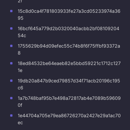
2f
15c8d0ca4f781803933fe27a3cd05233974a36
95
16bcf645a779d2b0320040acbb2bf08109204
54c
1755629b94d09efec55c74b8f6f75ffbf93372a
8
18ed84532be64eaeb82e5bbd59221c1712c127
1e
19db20a847b9ced79857d34f71acb20196c195
c6
1a7b748baf95b7e498a72817ab4e7089b59609
0f
1e44704a705e79ea86726270a2427e29a1ac70
ec