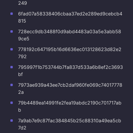
249
6fad07a58338406cbaa37ed2e289ed9cebcb4
815
728ecc9db3488f0d9abd4483a03a5e3abb58
9ce5
778192c647195b16d6636ec013128623d82e2
792
795997f1b753744b7fa837d533a6b8ef2c3693
bf
7973ae939a43ee7cb2daf960fe069c74017778
2a
79b4489ea14991fe2fea19abdc2190c701717ab
b
7a9ab7e9c87fac384845b25c88310a49ea5cb
7d2