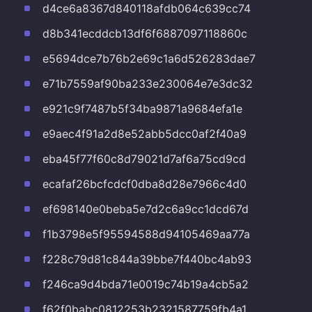
d4ce6a8367d840118afdb064c639cc74
d8b341ecddcb13df6f6887097118860c
e5694dce7b76b2e69c1a6d526283dae7
e71b7559af90ba233e230064e7e3dc32
e921c9f7487b5f34ba9871a9684efa1e
e9aec4f91a2d8e52abb5dcc0af2f40a9
eba45f77f60c8d79021d7af6a75cd9cd
ecafaf26bcfcdcf0dba8d28e7966c4d0
ef698140e0beba5e7d2c6a9cc1dcd67d
f1b3798e5f95594588d94105469aa77a
f228c79d81c844a39bbe7f440bc4ab93
f246ca9d4bda71e0019c74b19a4cb5a2
f62f0babc0812253b2321587759fb4a1