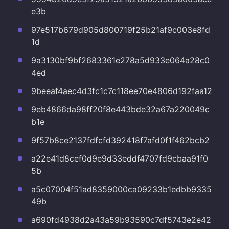
e3b
97e517b679d905d800719f25b21af9c003e8fd
1d
9a3130bf9bf2683361e278a5d933e064a28c0
4ed
9beeaf4aec4d3fc1c7c118ee70e4806d192faa12
9eb4866da98ff20f8e443bde32a67a220049c
b1e
9f57b8ce2137fdfcfd392418f7afd0f1f462bcb2
a22e41d8cef0d9e9d33eddf4707fd9cbaa91f0
5b
a5c07004f51ad8359000ca09233b1edbb9335
49b
a690fd4938d2a43a59b93590c7df5743e2e42