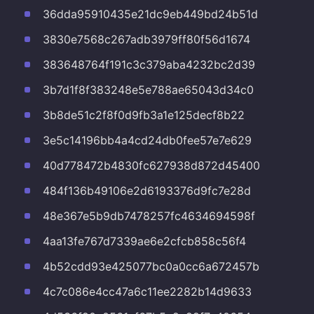
36dda95910435e21dc9eb449bd24b51d
3830e7568c267adb3979ff80f56d1674
383648764f191c3c379aba4232bc2d39
3b7d1f8f383248e5e788ae65043d34c0
3b8de51c2f8f0d9fb3a1e125decf8b22
3e5c14196bb4a4cd24db0fee57e7e629
40d778472b4830fc627938d872d45400
484f136b49106e2d6193376d9fc7e28d
48e367e5b9db7478257fc4634694598f
4aa13fe767d7339ae6e2cfcb858c56f4
4b52cdd93e425077bc0a0cc6a672457b
4c7c086e4cc47a6c11ee2282b14d9633