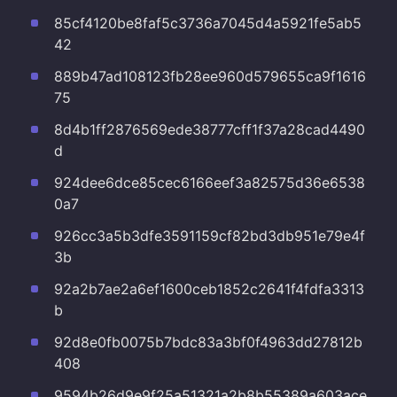
85cf4120be8faf5c3736a7045d4a5921fe5ab5
42
889b47ad108123fb28ee960d579655ca9f1616
75
8d4b1ff2876569ede38777cff1f37a28cad4490
d
924dee6dce85cec6166eef3a82575d36e6538
0a7
926cc3a5b3dfe3591159cf82bd3db951e79e4f
3b
92a2b7ae2a6ef1600ceb1852c2641f4fdfa3313
b
92d8e0fb0075b7bdc83a3bf0f4963dd27812b
408
9594b26d9e9f25a51321a2b8b55389a603ace