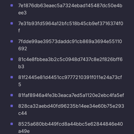
7e1876db63eaec5a7324ebad145487dc50e4b
ee3
7e31b93fd5964a12bfc518b45cb9ef3716374f0
f
7fdde99ae39573daddc91cb869a3694e55110
692
81c4e8fbbea3b2c5c0948d7437c8e2f826bff6
b3
81f2445e81d4451cc9777210391f011e24a73cf
5
81faf8946a4fe3b3eaca7ed5a1120e2ebc4fa5ef
828ca32aebd40fd96235b14ee34e60b75e293
c44
8525a680bb449fcd8a44bbc5e62844846e40
a49e