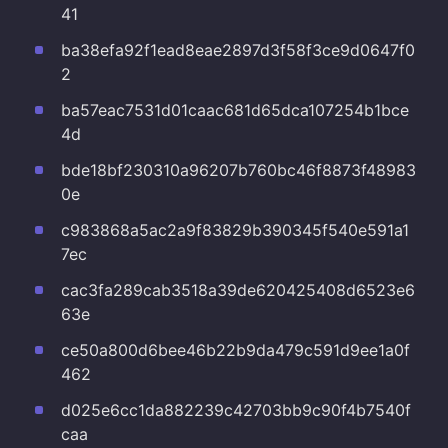
41
ba38efa92f1ead8eae2897d3f58f3ce9d0647f0
2
ba57eac7531d01caac681d65dca107254b1bce
4d
bde18bf230310a96207b760bc46f8873f48983
0e
c983868a5ac2a9f83829b390345f540e591a1
7ec
cac3fa289cab3518a39de620425408d6523e6
63e
ce50a800d6bee46b22b9da479c591d9ee1a0f
462
d025e6cc1da882239c42703bb9c90f4b7540f
caa