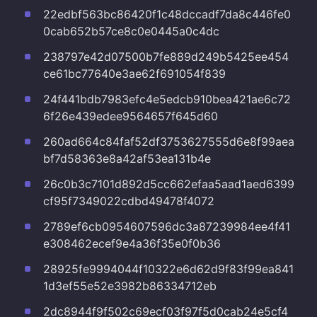
22edbf563bc86420f1c48dccadf7da8c446fe0
0cab652b57ce8c0e0445a0c4dc
238797e42d07500b7fe889d249b5425ee454
ce61bc77640e3ae62f691054f839
24f441bdb7983efc4e5edcb910bea421ae6c72
6f26e439edee9564657f645d60
260ad664c84faf52df3753627555d6e8f99aea
bf7d58363e8a42af53ea131b4e
26c0b3c7101d892d5cc662efaa5aad1aed6399
cf95f7349022cdbd49478f4072
2789ef6cb0954607596dc3a87239984ee4f41
e308462ecef9e4a36f35e0f0b36
28925fe9994044f10322e6d62d9f83f99ea841
1d3ef55e52e3982b86334712eb
2dc8944f9f502c69ecf03f97f5d0cab24e5cf4