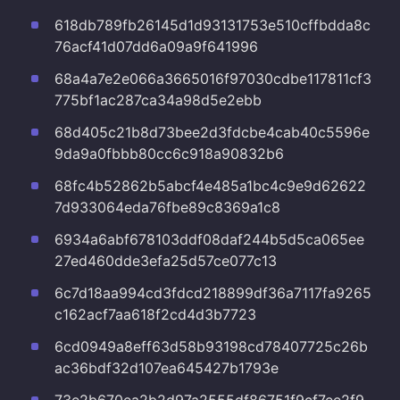
618db789fb26145d1d93131753e510cffbdda8c
76acf41d07dd6a09a9f641996
68a4a7e2e066a3665016f97030cdbe117811cf3
775bf1ac287ca34a98d5e2ebb
68d405c21b8d73bee2d3fdcbe4cab40c5596e
9da9a0fbbb80cc6c918a90832b6
68fc4b52862b5abcf4e485a1bc4c9e9d62622
7d933064eda76fbe89c8369a1c8
6934a6abf678103ddf08daf244b5d5ca065ee
27ed460dde3efa25d57ce077c13
6c7d18aa994cd3fdcd218899df36a7117fa9265
c162acf7aa618f2cd4d3b7723
6cd0949a8eff63d58b93198cd78407725c26b
ac36bdf32d107ea645427b1793e