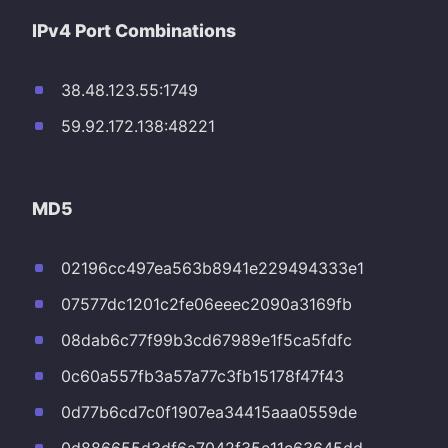
IPv4 Port Combinations
38.48.123.55:1749
59.92.172.138:48221
MD5
02196cc497ea563b8941e229494333e1
07577dc1201c2fe06eeec2090a3169fb
08dab6c77f99b3cd67989e1f5ca5fdfc
0c60a557fb3a57a77c3fb15178f47f43
0d77b6cd7c0f1907ea34415aaa0559de