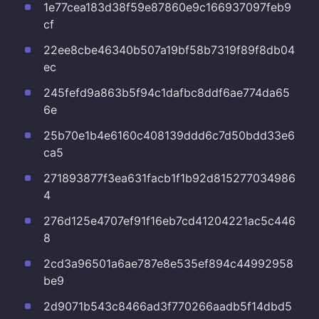
1e77cea183d38f59e87860e9c166937097feb9
cf
22ee8cbe46340b507a19bf58b7319f89f8db04
ec
245fefd9a863b5f94c1dafbc8ddf6ae774da65
6e
25b70e1b4e6160c408139ddd6c7d50bdd33e6
ca5
271893877f3ea631facb1f1b92d815277034986
4
276d125e4707ef91f16eb7cd41204221ac5c446
8
2cd3a96501a6ae787e8e535ef894c44992958
be9
2d9071b543c8466ad3f770266aadb5f14dbd5