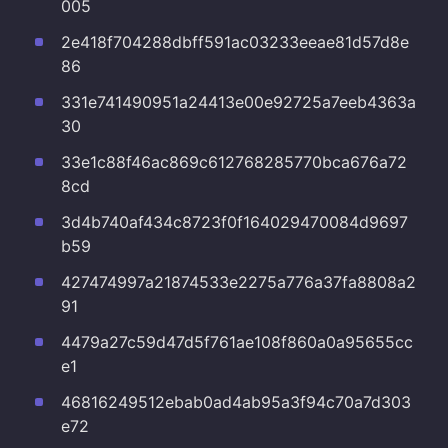
005
2e418f704288dbff591ac03233eeae81d57d8e
86
331e741490951a24413e00e92725a7eeb4363a
30
33e1c88f46ac869c612768285770bca676a72
8cd
3d4b740af434c8723f0f164029470084d9697
b59
427474997a21874533e2275a776a37fa8808a2
91
4479a27c59d47d5f761ae108f860a0a95655cc
e1
46816249512ebab0ad4ab95a3f94c70a7d303
e72