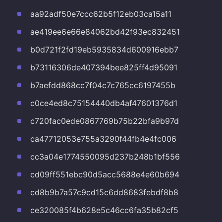
aa92adf50e7ccc62b5f12eb03ca15a11
ae419ee6e66e84062bd42f93ec832451
b0d721f2fd19eb5935834d600916ebb7
b73116306de407394bee825ff4d95091
b7aefdd868cc7f04c7c765cc6197455b
c0ce4ed8c75154440db4af47601376d1
c720fac0ede0867769b75b22bfa9b97d
ca47712053e755a3290f44fb4e4fc006
cc3a04e1774550095d237b248b1bf556
cd09ff551ebc90d5acc5688e4e60b694
cd8b9b7a57c9cd15c6dd8683febdf8b8
ce320085f4b628e5c46cc6fa35b82cf5