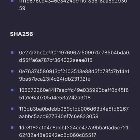
ffff9576cd4346e342499110f83518aa6d2930
59
SHA256
0e27a2be0ef3011976967a50907fe785b4bda0
d55ffa6a787cf364022aeae815
0e76374580913cf2103513e88d5fb78f47b14e1
9ba57bca23f4c24fdb23192fe
105672260e1417aecffc49e035996beff0d45f6
51a1e6a0705d4e53a242a9f18
113db3ba0bdebb089cfbb006d63d4a5fd6267
aabbc5acd977340ef7c6e823059
1de8182cf04e8dcbf324ce477a9bba0ad5c721
62f82a48a5942ec8d060c85517