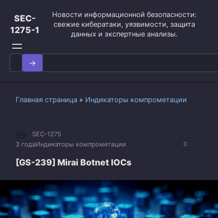
Перейти
Новости информационной безопасности:
к
SEC-
свежие кибератаки, уязвимости, защита
контенту
1275-1
данных и экспертные анализы.
Search
for:
Главная страница
»
Индикаторы компрометации
SEC-1275
3 года
Индикаторы компрометации
0
[GS-239] Mirai Botnet IOCs