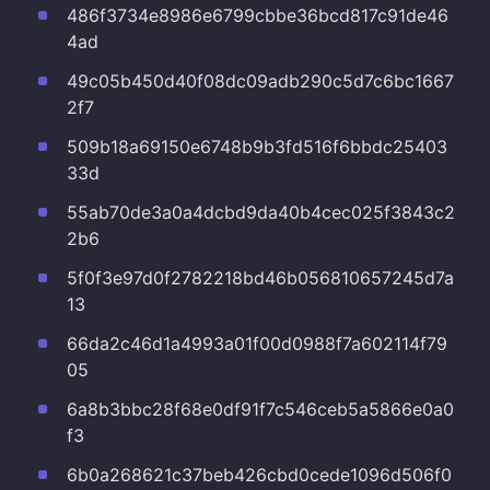
486f3734e8986e6799cbbe36bcd817c91de46
4ad
49c05b450d40f08dc09adb290c5d7c6bc1667
2f7
509b18a69150e6748b9b3fd516f6bbdc25403
33d
55ab70de3a0a4dcbd9da40b4cec025f3843c2
2b6
5f0f3e97d0f2782218bd46b056810657245d7a
13
66da2c46d1a4993a01f00d0988f7a602114f79
05
6a8b3bbc28f68e0df91f7c546ceb5a5866e0a0
f3
6b0a268621c37beb426cbd0cede1096d506f0