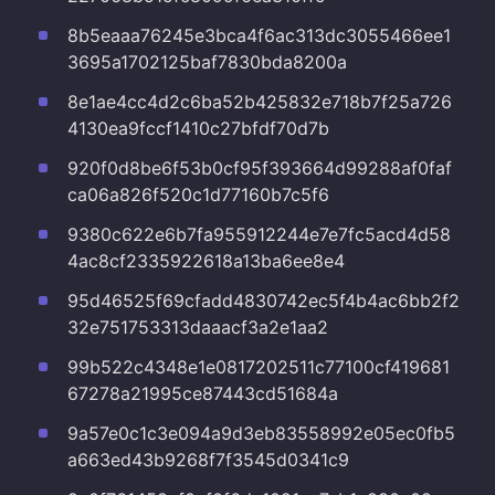
8b5eaaa76245e3bca4f6ac313dc3055466ee1
3695a1702125baf7830bda8200a
8e1ae4cc4d2c6ba52b425832e718b7f25a726
4130ea9fccf1410c27bfdf70d7b
920f0d8be6f53b0cf95f393664d99288af0faf
ca06a826f520c1d77160b7c5f6
9380c622e6b7fa955912244e7e7fc5acd4d58
4ac8cf2335922618a13ba6ee8e4
95d46525f69cfadd4830742ec5f4b4ac6bb2f2
32e751753313daaacf3a2e1aa2
99b522c4348e1e0817202511c77100cf419681
67278a21995ce87443cd51684a
9a57e0c1c3e094a9d3eb83558992e05ec0fb5
a663ed43b9268f7f3545d0341c9