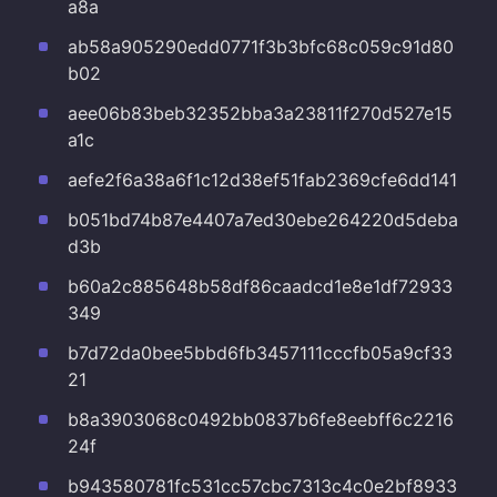
a8a
ab58a905290edd0771f3b3bfc68c059c91d80
b02
aee06b83beb32352bba3a23811f270d527e15
a1c
aefe2f6a38a6f1c12d38ef51fab2369cfe6dd141
b051bd74b87e4407a7ed30ebe264220d5deba
d3b
b60a2c885648b58df86caadcd1e8e1df72933
349
b7d72da0bee5bbd6fb3457111cccfb05a9cf33
21
b8a3903068c0492bb0837b6fe8eebff6c2216
24f
b943580781fc531cc57cbc7313c4c0e2bf8933