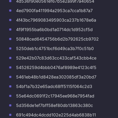
4d536f90e0561ef67b5e2a99f7a40654
4ed7900fa411994a2953ca7cca1b87a7
4f43bc7969083495903ca237b1678e6a
4f9f1955ba6b0bd1a0714dc1d952cf5d
50848ced6454756b6d2b792625cb9702
5250deb1c4751bcf6d49ca3b7f0c51b0
529e42b07c83d63cc433caf543cbb4ce
54526259d4bbb0476af8989e4123c4f5
5461eb48b1d8428ea302085df3a20bd7
54bf1a7b32e65adc68ff5115f064c2d3
55e64dc0691f2c17945ee968e7954fad
5d356de1ef7bff58ef80db13863c380c
691c494dc4dcdd102e225d4ab6838b11