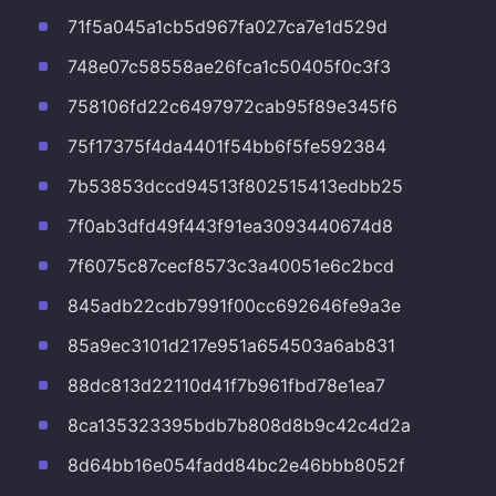
71f5a045a1cb5d967fa027ca7e1d529d
748e07c58558ae26fca1c50405f0c3f3
758106fd22c6497972cab95f89e345f6
75f17375f4da4401f54bb6f5fe592384
7b53853dccd94513f802515413edbb25
7f0ab3dfd49f443f91ea3093440674d8
7f6075c87cecf8573c3a40051e6c2bcd
845adb22cdb7991f00cc692646fe9a3e
85a9ec3101d217e951a654503a6ab831
88dc813d22110d41f7b961fbd78e1ea7
8ca135323395bdb7b808d8b9c42c4d2a
8d64bb16e054fadd84bc2e46bbb8052f