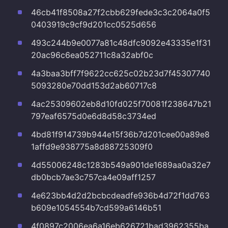
46cb41f8508a27f2cbb629fede3c3c2064a0f5
0403919c9cf9d201cc0525d656
493c244b9e0077a81c48dfc9092e43335e1f31
20ac96c6ea052711c8a32abf0c
4a3baa3bff7f9622cc625c02b23d7f45307740
5093280e70dd153d2ab60717c8
4ac25309602eb8d10fd025f70081f238647b21
797eaf6575d0e6d8d58c3734ed
4bd81f914739b944e15f36b7d201cee00a89e8
1affd9e938775a8d88725309f0
4d55006248c1283b549a901de1689aa0a32e7
db0bcb7ae3c757ca4e09aff1257
4e623bb4d2d2bcbcdeadfe936b4d72f1dd763
b609e1054554b7cd599a6146b51
4f0897c2006ea6a16eb626721bad3962355ba