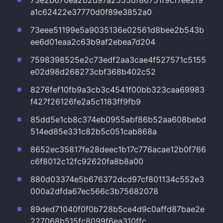
73e2b670ea2b2d97a2555df86751f9cf7ee2f9
a1c62422e37770d0f89e3852a0
73eee51199e5a9035136e02561d8bee2b543b
ee6d01eaa2c63b9af2ebea7d204
7598398525e2c73edf2aa3cae4f527571c5155
e02d98d268273cbf368b402c52
8276fef10fb9a3cb3c4541f00bb323caa69983
f427f26126fe2a5c1183ff9fb9
85dd5e1cb8c374eb0955abf86b52aa608bebd
514ed85e331c82b5c051cab868a
8652ec35817fe28deec1b17c776acae12b0f766
c6f8012c12fc92620fa8b8a00
880d03374e5b676372dcd97cf801134c552e3
000a2dfda67ec566c3b75682078
89ded71040f0f0b728b5ce4d9c0affd87bae2e
227068b515fc8099f6ea310ffc