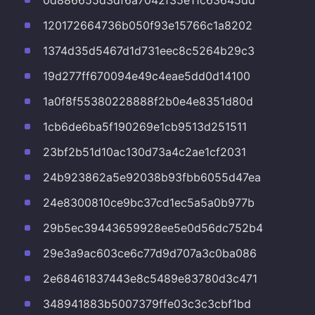
0d886655d3df6a7042f35e11c63645dd
120172664736b050f93e15766c1a8202
1374d35d5467d1d731eec8c5264b29c3
19d277ff670094e49c4eae5dd0d14100
1a0f8f55380228888f2b0e4e8351d80d
1cb6de6ba5f190269e1cb9513d251511
23bf2b51d10ac130d73a4c2ae1cf2031
24b923862a5e92038b93fbb6055d47ea
24e8300810ce9bc37cd1ec5a5a0b977b
29b5ec39443659928ee5e0d56dc752b4
29e3a9ac603ce6c77d9d707a3c0ba086
2e68461837443e8c5489e83780d3c471
348941883b5007379ffe03c3c3cbf1bd