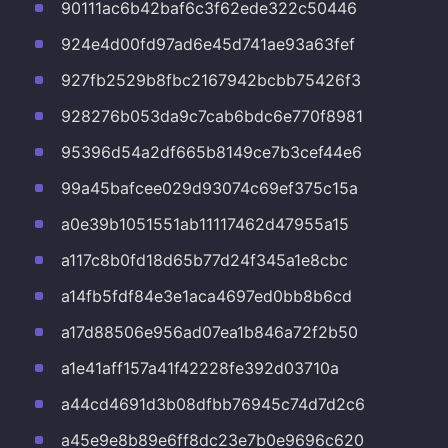
90111ac6b42baf6c3f62ede322c50446
924e4d00fd97ad6e45d741ae93a63fef
927fb2529b8fbc2167942bcbb75426f3
928276b053da9c7cab6bdc6e770f8981
95396d54a2df665b8149ce7b3cef44e6
99a45bafcee029d93074c69ef375c15a
a0e39b1051551ab11117462d47955a15
a117c8b0fd18d65b77d24f345a1e8cbc
a14fb5fdf84e3e1aca4697ed0bb8b6cd
a17d88506e956ad07ea1b846a72f2b50
a1e41aff157a41f42228fe392d03710a
a44cd4691d3b08dfbb76945c74d7d2c6
a45e9e8b89e6ff8dc23e7b0e9696c620