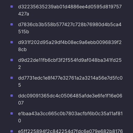
d32235635239ab01d4886ee4d0595d819757
427a
d7836cb3b558b577427c728b76980d4b5ca4
515b
d931f202d95a29df4b08ec9a6ebb0096839f2
8cb
d9d22de11fb6cbf3f2f554fd9af048ba341fd25
2
dd7731edc1e8f477e32761a2a3214a56e7d5fc0
5
ddc09091365dc4c0506485afde3e6fe1f16e06
07
e1baa43a3cc665c0b7803acfbf6b0c35a11af81
0
e5ff225894f2c842254d7fdc6e079e682b8176