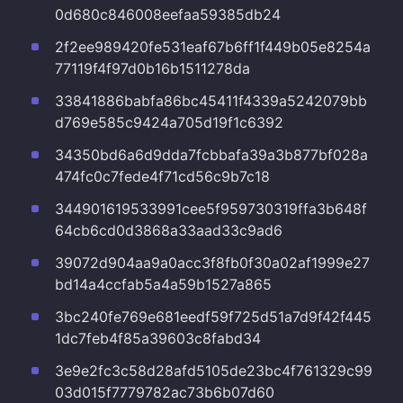
0d680c846008eefaa59385db24
2f2ee989420fe531eaf67b6ff1f449b05e8254a
77119f4f97d0b16b1511278da
33841886babfa86bc45411f4339a5242079bb
d769e585c9424a705d19f1c6392
34350bd6a6d9dda7fcbbafa39a3b877bf028a
474fc0c7fede4f71cd56c9b7c18
344901619533991cee5f959730319ffa3b648f
64cb6cd0d3868a33aad33c9ad6
39072d904aa9a0acc3f8fb0f30a02af1999e27
bd14a4ccfab5a4a59b1527a865
3bc240fe769e681eedf59f725d51a7d9f42f445
1dc7feb4f85a39603c8fabd34
3e9e2fc3c58d28afd5105de23bc4f761329c99
03d015f7779782ac73b6b07d60