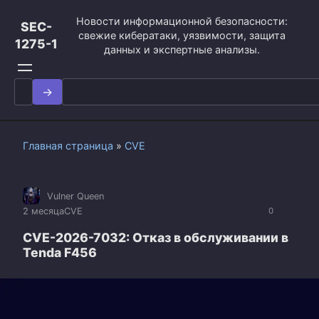
Перейти
Новости информационной безопасности:
к
SEC-
свежие кибератаки, уязвимости, защита
контенту
1275-1
данных и экспертные анализы.
Search
for:
Главная страница
»
CVE
Vulner Queen
2 месяца
CVE
0
CVE-2026-7032: Отказ в обслуживании в
Tenda F456