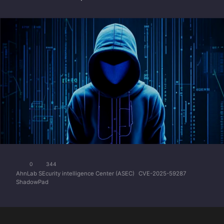
0
344
AhnLab SEcurity intelligence Center (ASEC)
CVE-2025-59287
ShadowPad