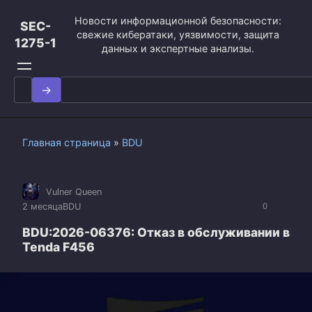
Перейти
Новости информационной безопасности:
к
SEC-
свежие кибератаки, уязвимости, защита
контенту
1275-1
данных и экспертные анализы.
Search
for:
Главная страница
»
BDU
Vulner Queen
2 месяца
BDU
0
BDU:2026-06376: Отказ в обслуживании в
Tenda F456