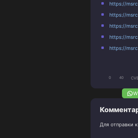
https://msr
https://msr
https://msr
https://msr
https://msr
CV
0
40
W
Комментар
Для отправки 