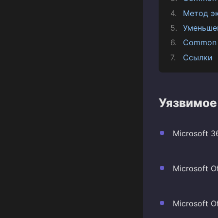
Метод э
Уменьше
Common 
Ссылки
Уязвимое
Microsoft 3
Microsoft Of
Microsoft O