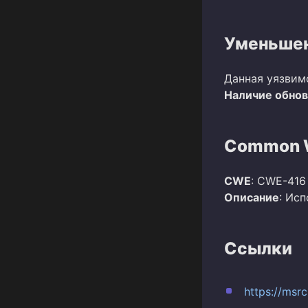
Уменьшен
Данная уязвим
Наличие обно
Common W
CWE
: CWE-416
Описание
: Ис
Ссылки
https://msr