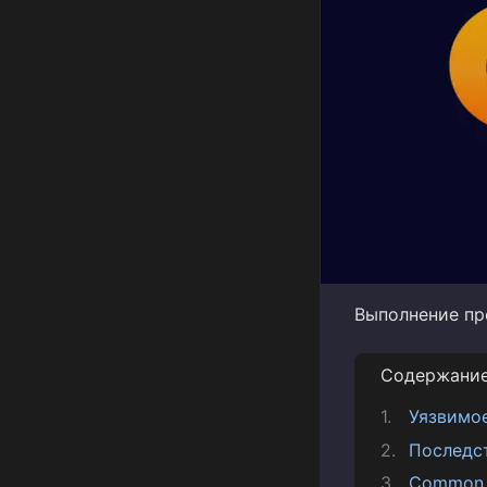
Выполнение пр
Содержани
Уязвимо
Последс
Common V