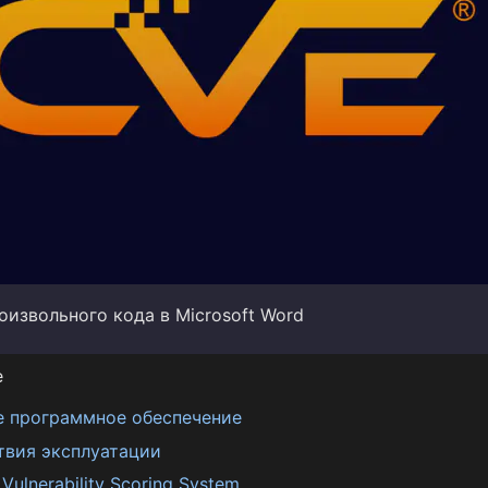
оизвольного кода в Microsoft Word
е
е программное обеспечение
твия эксплуатации
ulnerability Scoring System