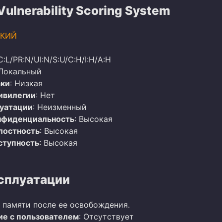
lnerability Scoring System
КИЙ
C:L/PR:N/UI:N/S:U/C:H/I:H/A:H
 Локальный
аки
: Низкая
ивилегии
: Нет
луатации
: Неизменный
нфиденциальность
: Высокая
лостность
: Высокая
ступность
: Высокая
сплуатации
 памяти после ее освобождения.
е с пользователем
: Отсутствует