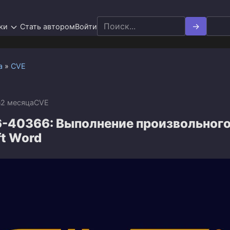
Search
ки
Стать автором
Войти
for:
а
»
CVE
n
2 месяца
CVE
-40366: Выполнение произвольного
ft Word