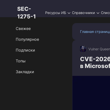
Перейти
SEC-
к
Ресурсы ИБ
Справочники
Спис
контенту
1275-1
Свежее
Главная страниц
Популярное
Vulner Quee
Подписки
CVE-2026
Топы
в Microso
Закладки