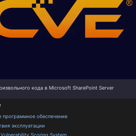
извольного кода в Microsoft SharePoint Server
е
е программное обеспечение
твия эксплуатации
ulnerability Scoring System