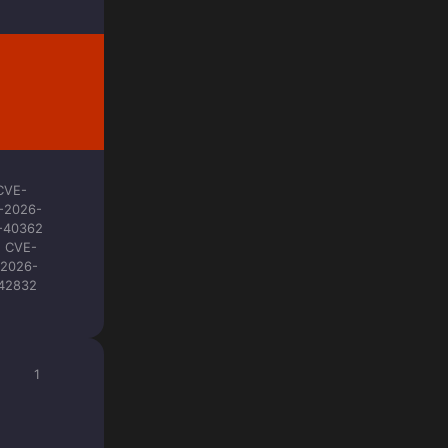
CVE-
-2026-
-40362
CVE-
2026-
42832
1