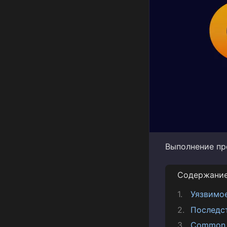
Выполнение про
Содержани
Уязвимо
Последс
Common V