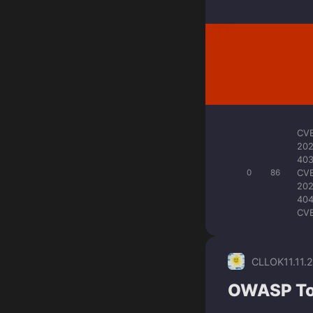
CV
20
40
CV
0
86
20
40
CV
CLLOK
11.11.
OWASP То