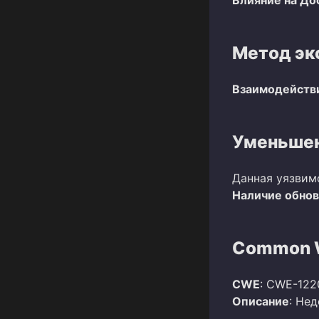
Метод эк
Взаимодействи
Уменьшен
Данная уязвим
Наличие обно
Common W
CWE
: CWE-122
Описание
: Не