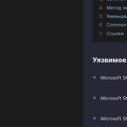
Метод э
Уменьше
Common 
Ссылки
Уязвимое
Microsoft S
Microsoft S
Microsoft S