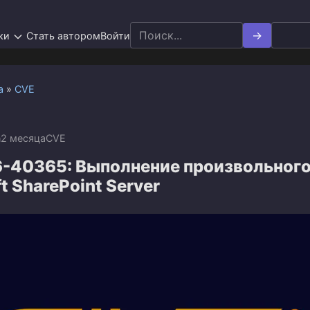
Search
ки
Стать автором
Войти
for:
а
»
CVE
n
2 месяца
CVE
-40365: Выполнение произвольного
t SharePoint Server