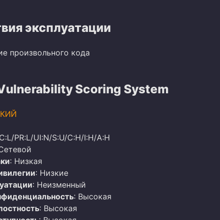
вия эксплуатации
ие произвольного кода
lnerability Scoring System
КИЙ
C:L/PR:L/UI:N/S:U/C:H/I:H/A:H
 Сетевой
аки
: Низкая
ивилегии
: Низкие
луатации
: Неизменный
нфиденциальность
: Высокая
лостность
: Высокая
ступность
: Высокая