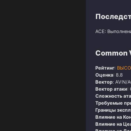
Последст
ACE: Выполнен
Common Vu
Рейтинг
:
ВЫСО
Оценка
: 8.8
Вектор
: AV:N/A
Вектор атаки
:
Сложность ат
Требуемые пр
Границы эксп
Влияние на Ко
Влияние на Це
Влияние на До