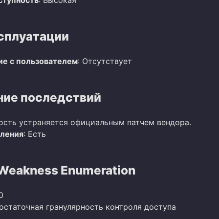
сплуатации
е с пользователем
: Отсутствует
ие последствий
ость устраняется официальным патчем вендора.
вления
: Есть
eakness Enumeration
0
достаточная гранулярность контроля доступа