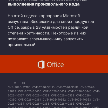
выполнения произвольного кода
На этой неделе корпорация Microsoft
выпустила обновления для своих продуктов
Office, закрыв 28 уязвимостей различной
степени критичности. Некоторые из них
позволяют злоумышленнику запустить
произвольный
0
86
CVE-2026-32185
CVE-2026-33110
CVE-2026-33112
CVE-2026-
33823
CVE-2026-35436
CVE-2026-35439
CVE-2026-35440
CVE-
2026-40357
CVE-2026-40358
CVE-2026-40359
CVE-2026-
40360
CVE-2026-40361
CVE-2026-40362
CVE-2026-40363
CVE-
2026-40364
CVE-2026-40365
CVE-2026-40366
CVE-2026-
40367
CVE-2026-40368
CVE-2026-40418
CVE-2026-40419
CVE-