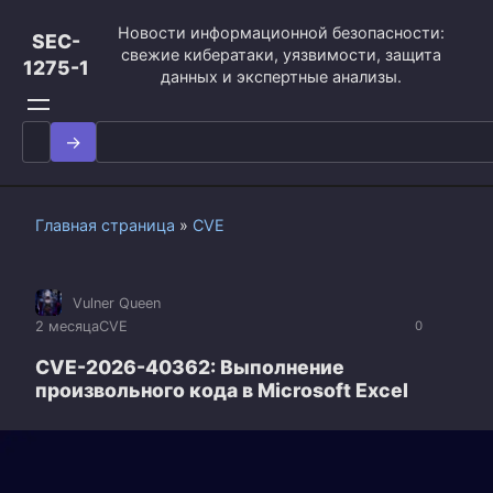
Перейти
Новости информационной безопасности:
к
SEC-
свежие кибератаки, уязвимости, защита
контенту
1275-1
данных и экспертные анализы.
Search
for:
Главная страница
»
CVE
Vulner Queen
2 месяца
CVE
0
CVE-2026-40362: Выполнение
произвольного кода в Microsoft Excel