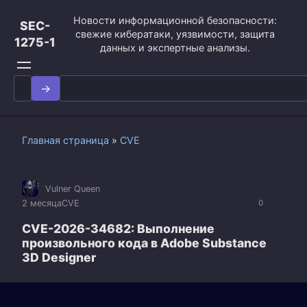
Перейти
Новости информационной безопасности:
к
SEC-
свежие кибератаки, уязвимости, защита
контенту
1275-1
данных и экспертные анализы.
Search
for:
Главная страница
»
CVE
Vulner Queen
2 месяца
CVE
0
CVE-2026-34682: Выполнение
произвольного кода в Adobe Substance
3D Designer