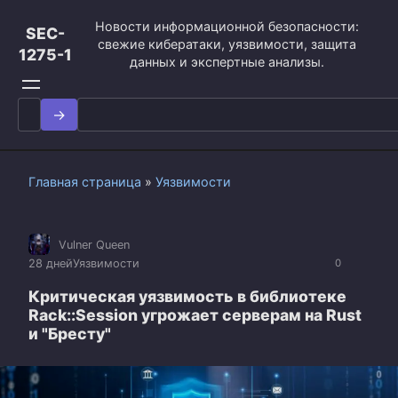
Перейти
Новости информационной безопасности:
к
SEC-
свежие кибератаки, уязвимости, защита
контенту
1275-1
данных и экспертные анализы.
Search
for:
Главная страница
»
Уязвимости
Vulner Queen
28 дней
Уязвимости
0
Критическая уязвимость в библиотеке
Rack::Session угрожает серверам на Rust
и "Бресту"