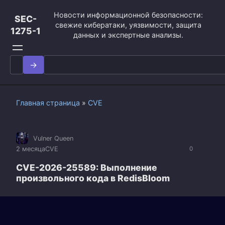
Перейти
Новости информационной безопасности:
к
SEC-
свежие кибератаки, уязвимости, защита
контенту
1275-1
данных и экспертные анализы.
Search
for:
Главная страница
»
CVE
Vulner Queen
2 месяца
CVE
0
CVE-2026-25589: Выполнение
произвольного кода в RedisBloom