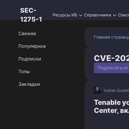
Перейти
SEC-
к
Ресурсы ИБ
Справочники
Спис
контенту
1275-1
Свежее
Главная страниц
Популярное
CVE-20
Подписки
Подписаться
Топы
Закладки
Vulner Quee
Tenable у
Center, 