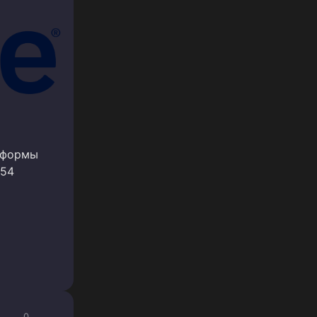
атформы
 54
0