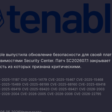
ble выпустила обновление безопасности для своей пл
вимостями Security Center. Патч SC202607.1 закрывает
асть из которых признана критическими.
-2025-11187
CVE-2025-14179
CVE-2025-15467
CVE-2025-15468
-2025-15469
CVE-2025-66199
CVE-2025-68160
CVE-2025-69418
-2025-69419
CVE-2025-69420
CVE-2025-69421
CVE-2026-2003
-2026-2004
CVE-2026-2005
CVE-2026-2006
CVE-2026-22795
-2026-22796
CVE-2026-23479
CVE-2026-23631
CVE-2026-23918
-2026-24072
CVE-2026-25243
CVE-2026-25588
CVE-2026-25589
-2026-33523
CVE-2026-33857
CVE-2026-34032
CVE-2026-34059
n
06.05.2026
Уязвимости