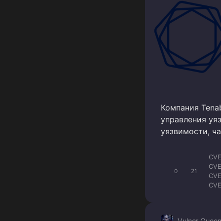
Компания Tena
управления уяз
уязвимости, ч
CVE
CVE
0
21
CVE
CVE
CVE
CVE
CVE
Vulner Quee