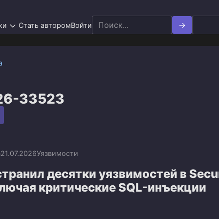
Search
ки
Стать автором
Войти
for:
а
26-33523
n
21.07.2026
Уязвимости
странил десятки уязвимостей в Secu
включая критические SQL-инъекции