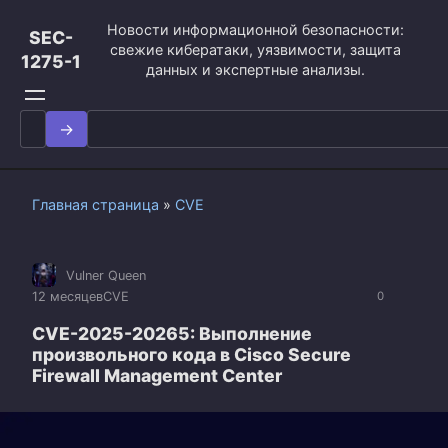
Перейти
Новости информационной безопасности:
к
SEC-
свежие кибератаки, уязвимости, защита
контенту
1275-1
данных и экспертные анализы.
Search
for:
Главная страница
»
CVE
Vulner Queen
12 месяцев
CVE
0
CVE-2025-20265: Выполнение
произвольного кода в Cisco Secure
Firewall Management Center