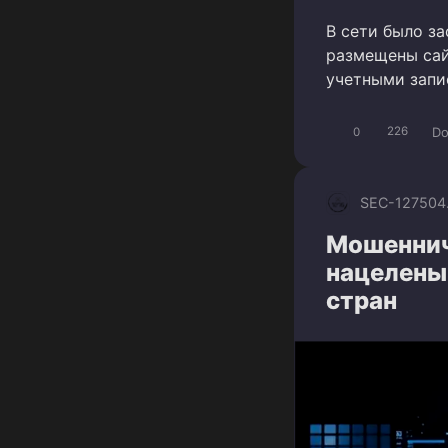
В сети было з
размещены сай
учетными запи
Do
0
226
SEC-1275
04
Мошеннич
нацелены
стран