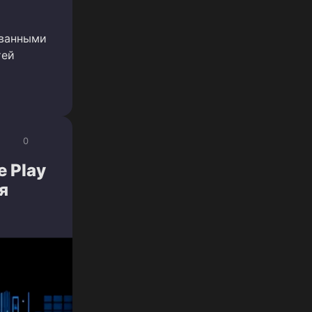
ованными
тей
0
 Play
я