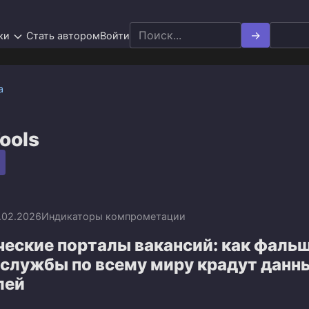
Search
ки
Стать автором
Войти
for:
а
ools
.02.2026
Индикаторы компрометации
еские порталы вакансий: как фаль
сслужбы по всему миру крадут данн
лей