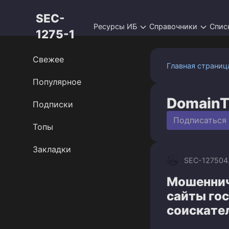
Перейти
SEC-
к
Ресурсы ИБ
Справочники
Спис
контенту
1275-1
Свежее
Главная страниц
Популярное
DomainT
Подписки
Подписаться
Топы
Закладки
SEC-1275
04
Мошеннич
сайты го
соискате