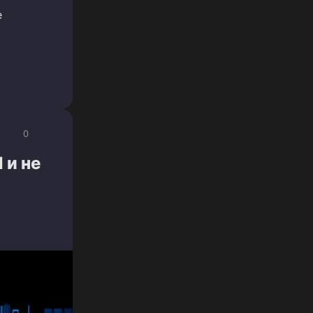
е
0
 и не