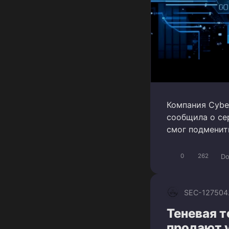
Компания Cybe
сообщила о се
смог подменит
Do
0
262
SEC-1275
04
Теневая 
продают 