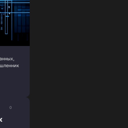
анных,
ышленник
0
к