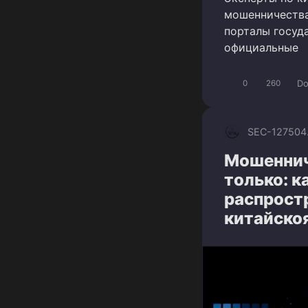
мошенничества
порталы госуд
официальные
Do
0
260
SEC-1275
04
Мошеннич
только: к
распрост
китайско