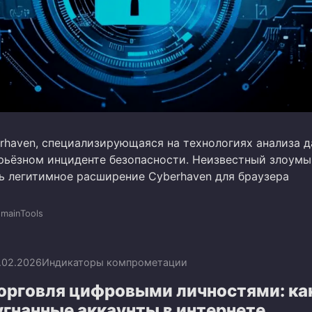
rhaven, специализирующаяся на технологиях анализа д
рьёзном инциденте безопасности. Неизвестный злоум
ь легитимное расширение Cyberhaven для браузера
mainTools
.02.2026
Индикаторы компрометации
торговля цифровыми личностями: ка
угнанные аккаунты в интернете