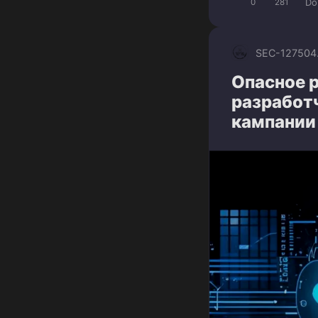
Do
0
281
SEC-1275
04
Опасное р
разработ
кампании