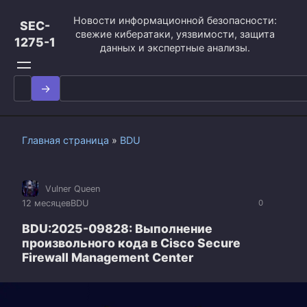
Перейти
Новости информационной безопасности:
к
SEC-
свежие кибератаки, уязвимости, защита
контенту
1275-1
данных и экспертные анализы.
Search
for:
Главная страница
»
BDU
Vulner Queen
12 месяцев
BDU
0
BDU:2025-09828: Выполнение
произвольного кода в Cisco Secure
Firewall Management Center