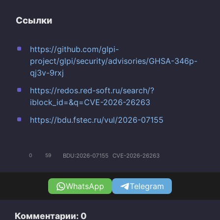
Ссылки
https://github.com/glpi-
project/glpi/security/advisories/GHSA-346p-
qj3v-9rxj
https://redos.red-soft.ru/search/?
iblock_id=&q=CVE-2026-26263
https://bdu.fstec.ru/vul/2026-07155
BDU:2026-07155
CVE-2026-26263
0
59
WhatsApp
Telegram
Комментарии: 0