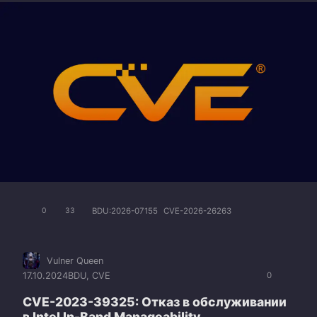
BDU:2026-07155
CVE-2026-26263
0
33
Vulner Queen
17.10.2024
BDU
,
CVE
0
CVE-2023-39325: Отказ в обслуживании
в Intel In-Band Manageability