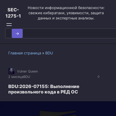
Перейти
Новости информационной безопасности:
к
SEC-
свежие кибератаки, уязвимости, защита
контенту
1275-1
данных и экспертные анализы.
Search
for:
Главная страница
»
BDU
Vulner Queen
2 месяца
BDU
0
BDU:2026-07155: Выполнение
произвольного кода в РЕД ОС