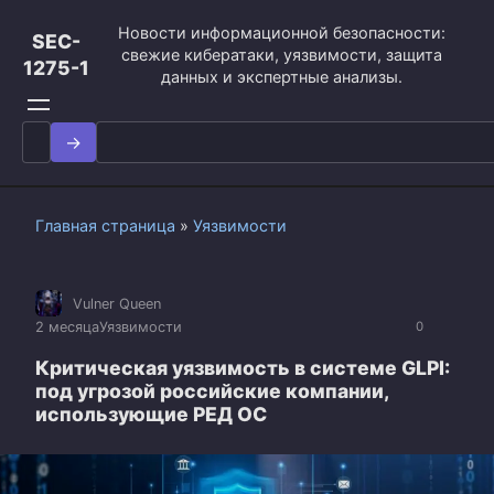
Перейти
Новости информационной безопасности:
к
SEC-
свежие кибератаки, уязвимости, защита
контенту
1275-1
данных и экспертные анализы.
Search
for:
Главная страница
»
Уязвимости
Vulner Queen
2 месяца
Уязвимости
0
Критическая уязвимость в системе GLPI:
под угрозой российские компании,
использующие РЕД ОС