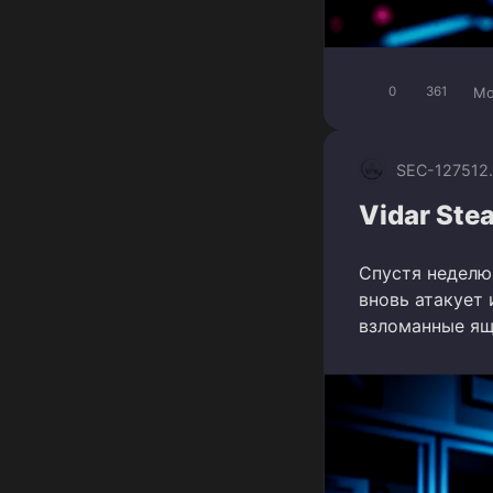
Mo
0
361
SEC-1275
12
Vidar Stea
Спустя неделю
вновь атакует
взломанные ящ