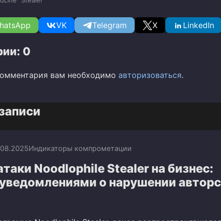
dLine
Stealer
hatsApp
VK
Telegram
X
LinkedIn
ии: 0
комментария вам необходимо
авторизоваться
.
записи
.08.2025
Индикаторы компрометации
таки Noodlophile Stealer на бизнес:
 уведомлениями о нарушении автор