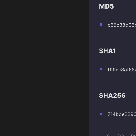
MD5
c65c38d06
SHA1
f99ec8af6
SHA256
714bde2296