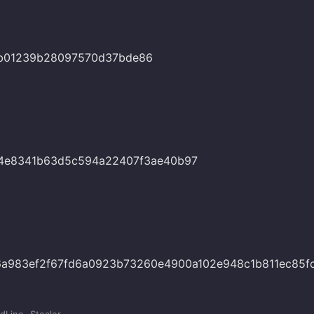
b01239b28097570d37bde86
84e8341b63d5c594a22407f3ae40b97
a983ef2f67fd6a0923b73260e4900a102e948c1b811ec85f