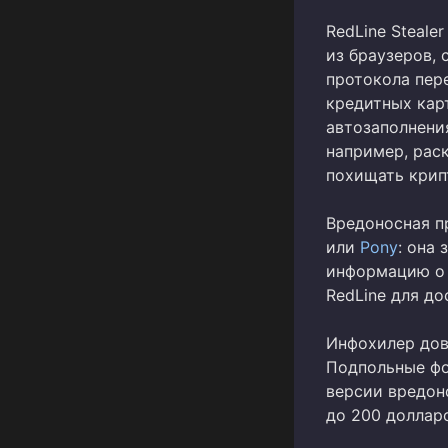
RedLine Steale
из браузеров,
протокола пер
кредитных кар
автозаполнени
например, раск
похищать крип
Вредоносная п
или
Pony
: она
информацию о 
RedLine для д
Инфохилер дово
Подпольные фо
версии вредоно
до 200 доллар