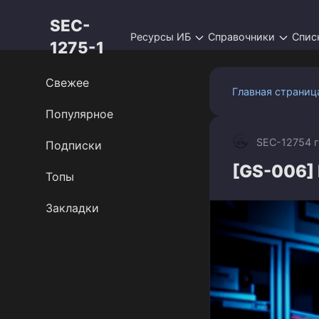
Перейти
SEC-
к
Ресурсы ИБ
Справочники
Спис
контенту
1275-1
Свежее
Главная страниц
Популярное
SEC-1275
4 
Подписки
[GS-006] 
Топы
Закладки