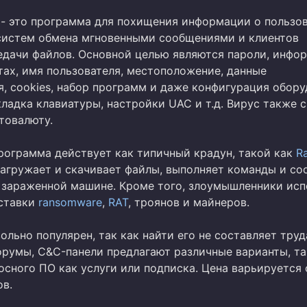
r - это программа для похищения информации о пользо
 систем обмена мгновенными сообщениями и клиентов
едачи файлов. Основной целью являются пароли, инфо
тах, имя пользователя, местоположение, данные
я, cookies, набор программ и даже конфигурация обору
ладка клавиатуры, настройки UAC и т.д. Вирус также 
товалюту.
рограмма действует как типичный крадун, такой как
R
 загружает и скачивает файлы, выполняет команды и с
зараженной машине. Кроме того, злоумышленники исп
оставки
ransomware
,
RAT
, троянов и майнеров.
льно популярен, так как найти его не составляет труд
румы, C&C-панели предлагают различные варианты, та
сного ПО как услуги или подписка. Цена варьируется 
ов.