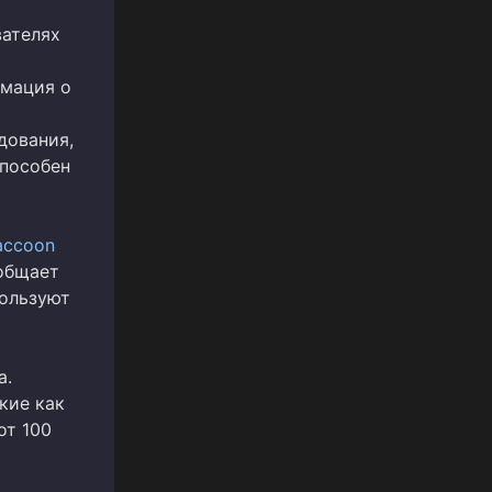
вателях
рмация о
дования,
способен
accoon
ообщает
ользуют
а.
кие как
от 100