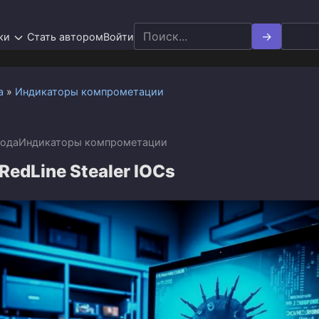
Search
ки
Стать автором
Войти
for:
а
»
Индикаторы компрометации
года
Индикаторы компрометации
RedLine Stealer IOCs