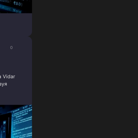
0
 Vidar
зуя