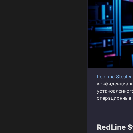
RedLine
Stealer
конфиденциаль
установленног
операционные
RedLine S