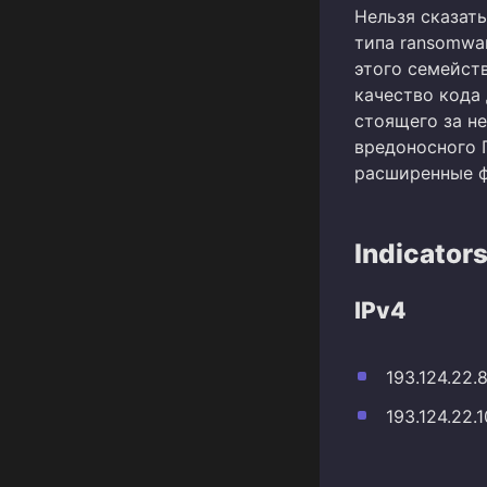
Нельзя сказать
типа ransomwa
этого семейств
качество кода
стоящего за н
вредоносного 
расширенные ф
Indicator
IPv4
193.124.22.
193.124.22.1