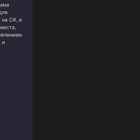
амма
для
 на C#, и
миста,
овлением
 и