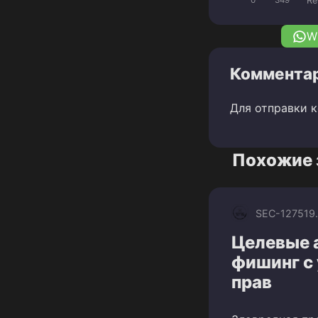
Re
0
349
W
Комментар
Для отправки 
Похожие 
SEC-1275
19
Целевые а
фишинг с
прав