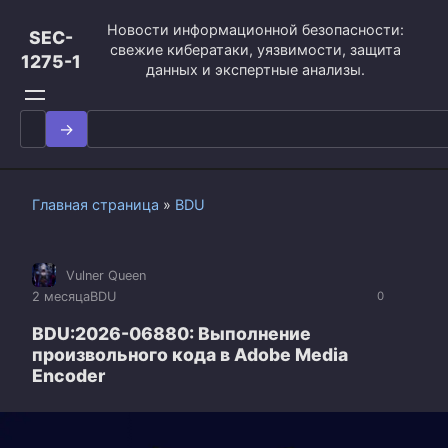
Перейти
Новости информационной безопасности:
к
SEC-
свежие кибератаки, уязвимости, защита
контенту
1275-1
данных и экспертные анализы.
Search
for:
Главная страница
»
BDU
Vulner Queen
2 месяца
BDU
0
BDU:2026-06880: Выполнение
произвольного кода в Adobe Media
Encoder