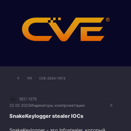
CVE-2024-7973
0
193
SEC-1275
22.02.2023
Индикаторы компрометации
0
SnakeKeylogger stealer IOCs
SnakeKeylogger - это Infostealer, который