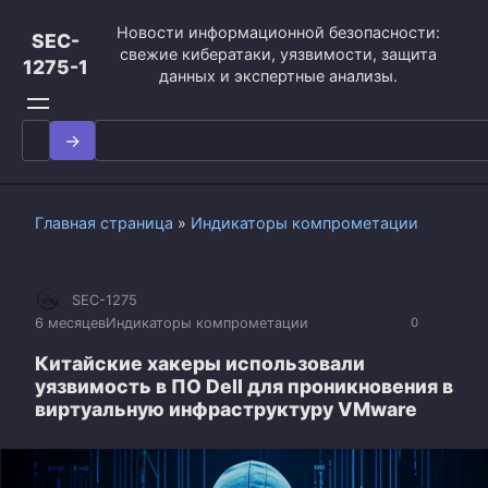
Перейти
Новости информационной безопасности:
к
SEC-
свежие кибератаки, уязвимости, защита
контенту
1275-1
данных и экспертные анализы.
Search
for:
Главная страница
»
Индикаторы компрометации
SEC-1275
6 месяцев
Индикаторы компрометации
0
Китайские хакеры использовали
уязвимость в ПО Dell для проникновения в
виртуальную инфраструктуру VMware