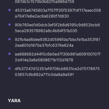
087db1c1570b0b62f5a986d759
45313a6745803a7f57ff35f5397fdf117eaec008
a76417e6e2ac8a6280f7d830
90b760ed1d0dcb3ef0f2b6d6195c9d852bcb6
5eca293578982a8c4b64f51b035
92fb4ad6dee9362d0596fda7bbcfe1ba353f81
2ea801d1870e37bfc6376e624a
aa688682d44f0c6b0ed7f30b981a609100107f
2d414a3a6e5808671b112d1878
dfb37247d12351ef9708cb6631ce2d70178975
03657c6b882a711c0da8a9a591
YARA