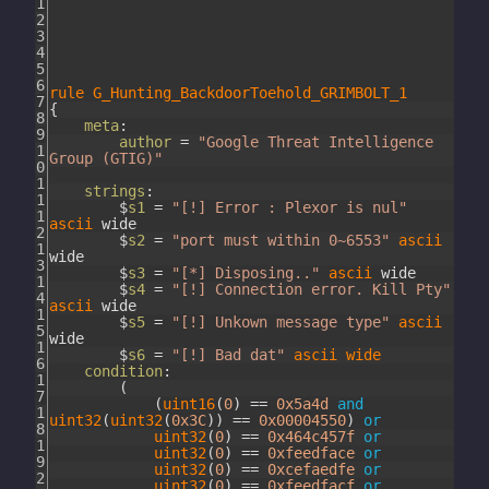
1
2
3
4
5
6
rule
G_Hunting_BackdoorToehold_GRIMBOLT_1
7
{
8
meta
:
9
author
=
"Google Threat Intelligence
1
Group (GTIG)"
0
1
strings
:
1
$
s1
=
"[!] Error : Plexor is nul"
1
ascii
wide
2
$
s2
=
"port must within 0~6553"
ascii
1
wide
3
$
s3
=
"[*] Disposing.."
ascii
wide
1
$
s4
=
"[!] Connection error. Kill Pty"
4
ascii
wide
1
$
s5
=
"[!] Unkown message type"
ascii
5
wide
1
$
s6
=
"[!] Bad dat"
ascii
wide
6
condition
:
1
(
7
(
uint16
(
0
)
==
0x5a4d
and
1
uint32
(
uint32
(
0x3C
)
)
==
0x00004550
)
or
8
uint32
(
0
)
==
0x464c457f
or
1
uint32
(
0
)
==
0xfeedface
or
9
uint32
(
0
)
==
0xcefaedfe
or
2
uint32
(
0
)
==
0xfeedfacf
or