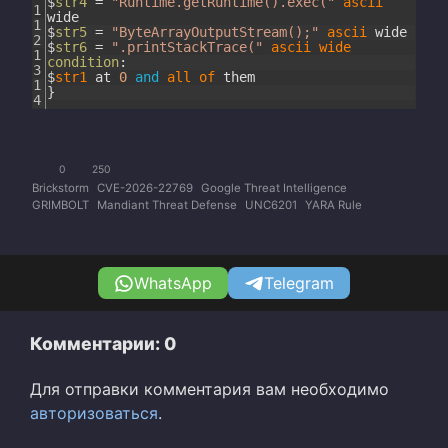
$
str4
=
"Runtime.getRuntime().exec("
ascii
1
wide
1
$
str5
=
"ByteArrayOutputStream();"
ascii
wide
2
$
str6
=
".printStackTrace("
ascii
wide
1
condition
:
3
$
str1
at
0
and
all
of
them
1
}
4
0
250
Brickstorm
CVE-2026-22769
Google Threat Intelligence
GRIMBOLT
Mandiant Threat Defense
UNC6201
YARA Rule
WhatsApp
Telegram
Комментарии: 0
Для отправки комментария вам необходимо
авторизоваться
.