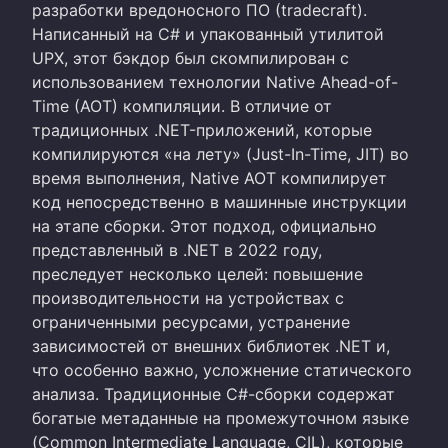
разработки вредоносного ПО (tradecraft).
Написанный на C# и упакованный утилитой
UPX, этот бэкдор был скомпилирован с
использованием технологии Native Ahead-of-
Time (AOT) компиляции. В отличие от
традиционных .NET-приложений, которые
компилируются «на лету» (Just-In-Time, JIT) во
время выполнения, Native AOT компилирует
код непосредственно в машинные инструкции
на этапе сборки. Этот подход, официально
представленный в .NET в 2022 году,
преследует несколько целей: повышение
производительности на устройствах с
ограниченными ресурсами, устранение
зависимостей от внешних библиотек .NET и,
что особенно важно, усложнение статического
анализа. Традиционные C#-сборки содержат
богатые метаданные на промежуточном языке
(Common Intermediate Language, CIL), которые