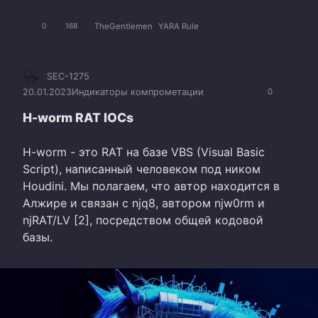
TheGentlemen
YARA Rule
0
168
SEC-1275
20.01.2023
Индикаторы компрометации
0
H-worm RAT IOCs
H-worm - это RAT на базе VBS (Visual Basic
Script), написанный человеком под ником
Houdini. Мы полагаем, что автор находится в
Алжире и связан с njq8, автором njw0rm и
njRAT/LV [2], посредством общей кодовой
базы.