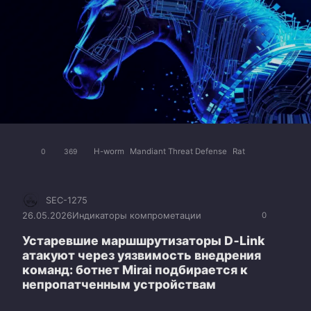
H-worm
Mandiant Threat Defense
Rat
0
369
SEC-1275
26.05.2026
Индикаторы компрометации
0
Устаревшие маршшрутизаторы D‑Link
атакуют через уязвимость внедрения
команд: ботнет Mirai подбирается к
непропатченным устройствам