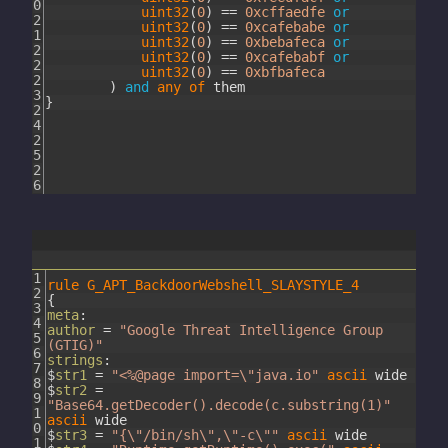
0
uint32
(
0
)
==
0xcffaedfe
or
2
uint32
(
0
)
==
0xcafebabe
or
1
uint32
(
0
)
==
0xbebafeca
or
2
uint32
(
0
)
==
0xcafebabf
or
2
uint32
(
0
)
==
0xbfbafeca
2
)
and
any
of
them
3
}
2
4
2
5
2
6
1
rule
G_APT_BackdoorWebshell_SLAYSTYLE_4
2
{
3
meta
:
4
author
=
"Google Threat Intelligence Group
5
(GTIG)"
6
strings
:
7
$
str1
=
"<%@page import=\"java.io"
ascii
wide
8
$
str2
=
9
"Base64.getDecoder().decode(c.substring(1)"
1
ascii
wide
0
$
str3
=
"{\"/bin/sh\",\"-c\""
ascii
wide
1