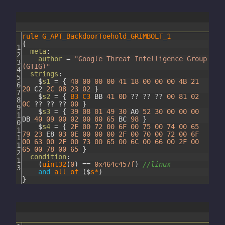
rule
G_APT_BackdoorToehold_GRIMBOLT_1
{
1
meta
:
2
author
=
"Google Threat Intelligence Group
3
(GTIG)"
4
strings
:
5
$
s1
=
{
40
00
00
00
41
18
00
00
00
4B
21
6
20
C2
2C
08
23
02
}
7
$
s2
=
{
B3
C3
BB
41
0D
?
?
?
?
?
?
00
81
02
8
0C
?
?
?
?
?
?
00
}
9
$
s3
=
{
39
08
01
49
30
A0
52
30
00
00
00
1
DB
40
09
00
02
00
80
65
BC
98
}
0
$
s4
=
{
2F
00
72
00
6F
00
75
00
74
00
65
1
79
23
E8
03
0E
00
00
00
2F
00
70
00
72
00
6F
1
00
63
00
2F
00
73
00
65
00
6C
00
66
00
2F
00
1
65
00
78
00
65
}
2
condition
:
1
(
uint32
(
0
)
==
0x464c457f
)
//linux
3
and
all
of
(
$
s*
)
}