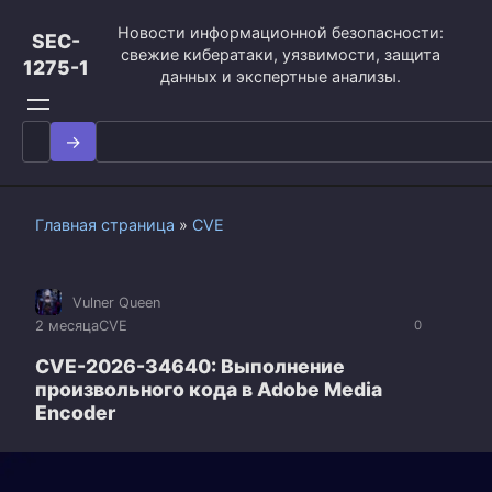
Перейти
Новости информационной безопасности:
к
SEC-
свежие кибератаки, уязвимости, защита
контенту
1275-1
данных и экспертные анализы.
Search
for:
Главная страница
»
CVE
Vulner Queen
2 месяца
CVE
0
CVE-2026-34640: Выполнение
произвольного кода в Adobe Media
Encoder