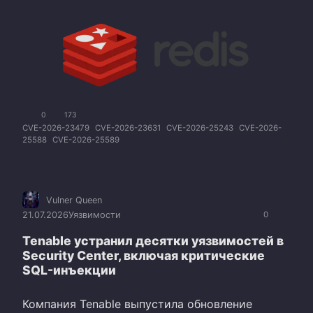
0
173
CVE-2026-23479
CVE-2026-23631
CVE-2026-25243
CVE-2026-
25588
CVE-2026-25589
Vulner Queen
21.07.2026
Уязвимости
0
Tenable устранил десятки уязвимостей в
Security Center, включая критические
SQL-инъекции
Компания Tenable выпустила обновление