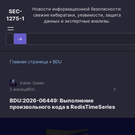
Перейти
Новости информационной безопасности:
к
SEC-
свежие кибератаки, уязвимости, защита
контенту
1275-1
данных и экспертные анализы.
Search
for:
Главная страница
»
BDU
Vulner Queen
2 месяца
BDU
0
BDU:2026-06449: Выполнение
произвольного кода в RedisTimeSeries