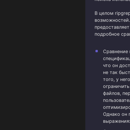
В целом ripgre
возможностей.
предоставляет 
подробное сра
Сравнение
спецификац
что он дос
не так быст
того, у не
ограничить
файлов, пер
пользовате
оптимизиро
Однако он 
выражениях,