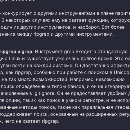
p конкурирует с другими инструментами в плане парит
 В некоторых случаях ему не хватает функции, котору
один из других инструментов, и наоборот. Вот более
внение между ripgrep и другими инструментами.
ripgrep и grep
: Инструмент grep входит в стандартную
ию Linux и существует уже очень долгое время. Это оз
тупен почти на каждой системе. Он достаточно эффекти
р, как ripgrep, особенно при работе с поиском в Unico
го не так много возможностей. Например, невозможно
 поиск определенным типом файлов, и он не игнорируе
ечисленные в .gitignore. Он не предоставляет удобных 
ля опций, таких как поиск в умном регистре, и не испо
ванные методы поиска, такие как параллельная итерац
поддерживает поиск, основанный на расширенных рег
 чего не хватает ripgrep.