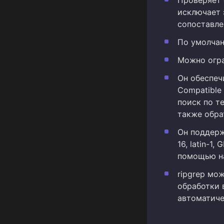
исключает 
сопоставле
По умолчан
Можно огра
Он обеспеч
Compatible 
поиск по т
также обра
Он поддерж
16, latin-1
помощью на
ripgrep мо
обработки 
автоматиче