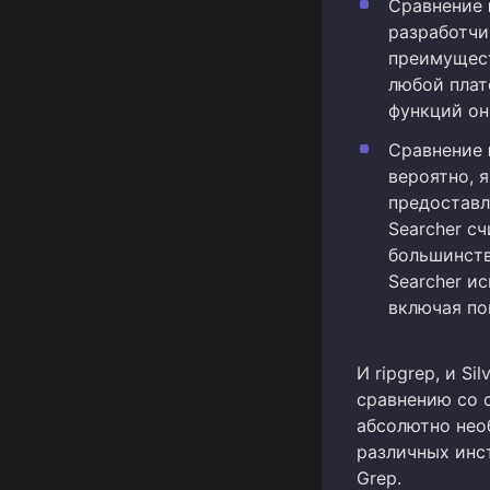
Сравнение
разработчи
преимущест
любой плат
функций он 
Сравнение
вероятно, 
предоставл
Searcher с
большинстве
Searcher и
включая по
И ripgrep, и S
сравнению со 
абсолютно нео
различных инс
Grep.