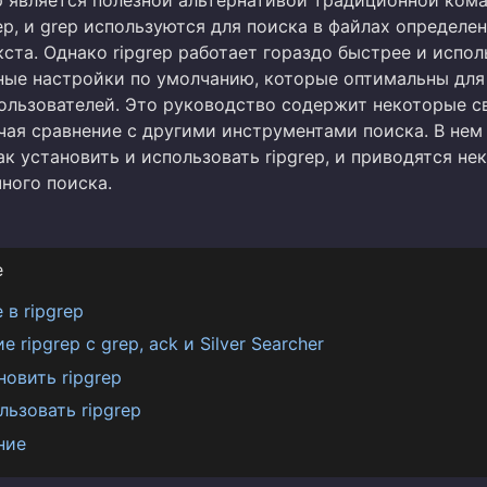
grep, и grep используются для поиска в файлах определе
ста. Однако ripgrep работает гораздо быстрее и испол
ные настройки по умолчанию, которые оптимальны для
ользователей. Это руководство содержит некоторые с
ючая сравнение с другими инструментами поиска. В нем
ак установить и использовать ripgrep, и приводятся не
ного поиска.
е
 в ripgrep
 ripgrep с grep, ack и Silver Searcher
новить ripgrep
льзовать ripgrep
ние