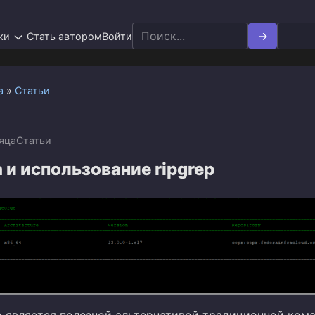
Search
ки
Стать автором
Войти
for:
а
»
Статьи
яца
Статьи
 и использование ripgrep
ep является полезной альтернативой традиционной кома