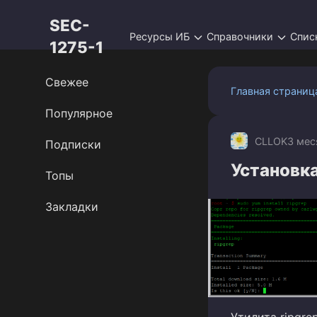
Перейти
SEC-
к
Ресурсы ИБ
Справочники
Спис
контенту
1275-1
Свежее
Главная страниц
Популярное
CLLOK
3 мес
Подписки
Установка
Топы
Закладки
Утилита ripgr