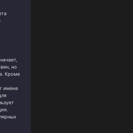
ета
ю
начает,
вен, но
de. Кроме
т имена
для
льзует
ия.
улярных