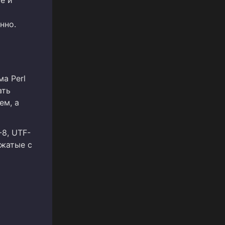
нно.
а Perl
ать
ем, а
8, UTF-
сжатые с
и