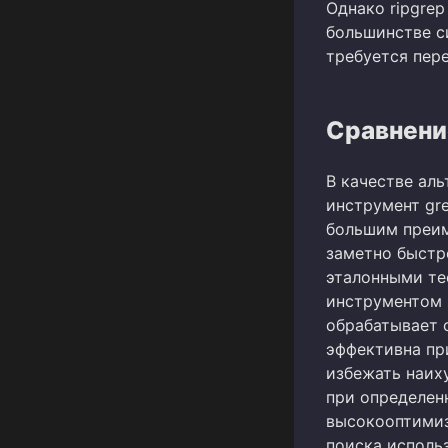
Однако ripgrep
большинстве с
требуется пер
Сравнение
В качестве ал
инструмент gre
большим преим
заметно быстр
эталонными те
инструментом 
обрабатывает 
эффективна пр
избежать наих
при определен
высокооптимиз
поиска использ