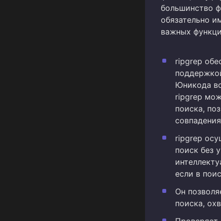
большинство ф
обязательно и
важных функци
ripgrep об
поддержкой
Юникода вс
ripgrep мо
поиска, по
совпадения
ripgrep ос
поиск без 
интеллекту
если в пои
Он позволя
поиска, ох
Проверяет с