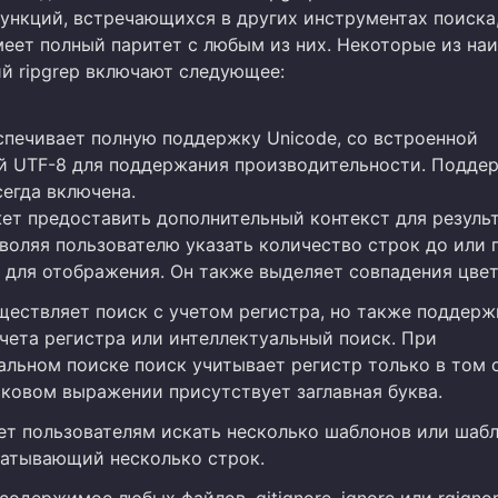
ункций, встречающихся в других инструментах поиска,
меет полный паритет с любым из них. Некоторые из на
й ripgrep включают следующее:
еспечивает полную поддержку Unicode, со встроенной
 UTF-8 для поддержания производительности. Подде
егда включена.
жет предоставить дополнительный контекст для резуль
зволяя пользователю указать количество строк до или 
 для отображения. Он также выделяет совпадения цве
уществляет поиск с учетом регистра, но также поддер
учета регистра или интеллектуальный поиск. При
альном поиске поиск учитывает регистр только в том с
сковом выражении присутствует заглавная буква.
ет пользователям искать несколько шаблонов или шаб
ватывающий несколько строк.
одержимое любых файлов .gitignore, ignore или rgignor