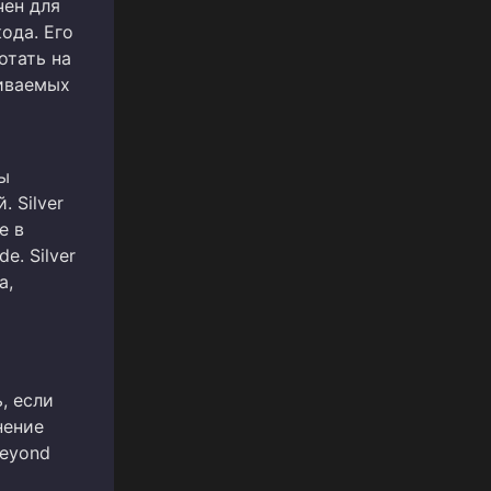
чен для
ода. Его
отать на
иваемых
мы
 Silver
е в
e. Silver
а,
, если
нение
Beyond