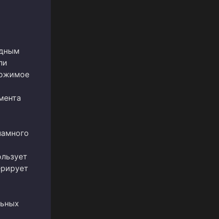
одным
ли
ержимое
мента
намного
ользует
ерирует
льных