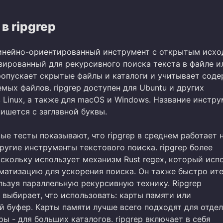
в ripgrep
линейно-ориентированный инструмент с открытым исх
зированный для рекурсивного поиска текста в файле и
пропускает скрытые файлы и каталоги и учитывает сод
мых файлов. ripgrep доступен для Ubuntu и других
 Linux, а также для macOS и Windows. Название инстру
ишется с заглавной буквы.
ые тесты показывают, что ripgrep в среднем работает 
ругие инструменты текстового поиска. ripgrep более
скольку использует механизм Rust regex, который исп
матизацию для ускорения поиска. Он также быстро ит
льзуя параллельную рекурсивную технику. Ripgrep
 выбирает, что использовать: карты памяти или
 буфер. Карты памяти лучше всего подходят для отде
ры - для больших каталогов. ripgrep включает в себя