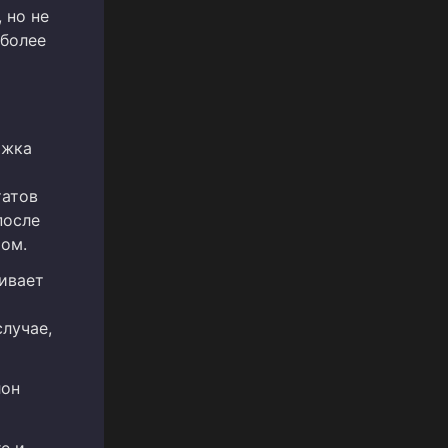
 но не
иболее
ржка
татов
после
том.
живает
лучае,
лон
e и