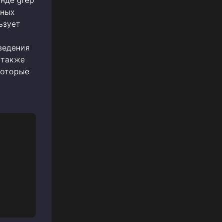
нных
ьзует
ведения
 также
которые