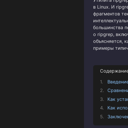
в Linux. И rip
фрагментов тек
интеллектуаль
большинства п
о ripgrep, вкл
объясняется, к
примеры типич
Содержани
Введение
Сравнение
Как уста
Как испо
Заключе