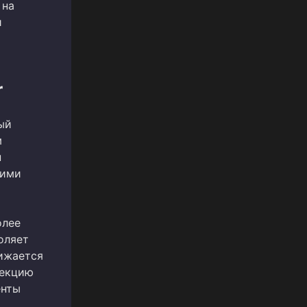
 на
и
r
ый
м
н
кими
олее
оляет
нижается
лекцию
енты