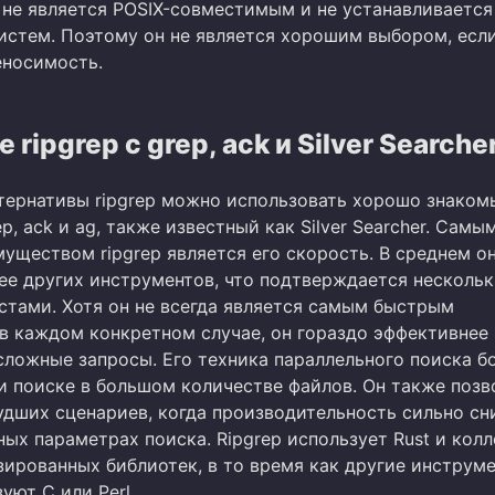
 не является POSIX-совместимым и не устанавливается
истем. Поэтому он не является хорошим выбором, есл
еносимость.
 ripgrep с grep, ack и Silver Searche
ьтернативы ripgrep можно использовать хорошо знаком
p, ack и ag, также известный как Silver Searcher. Самы
уществом ripgrep является его скорость. В среднем о
ее других инструментов, что подтверждается несколь
стами. Хотя он не всегда является самым быстрым
в каждом конкретном случае, он гораздо эффективнее
сложные запросы. Его техника параллельного поиска б
и поиске в большом количестве файлов. Он также позв
удших сценариев, когда производительность сильно с
ных параметрах поиска. Ripgrep использует Rust и кол
ированных библиотек, в то время как другие инструм
уют C или Perl.