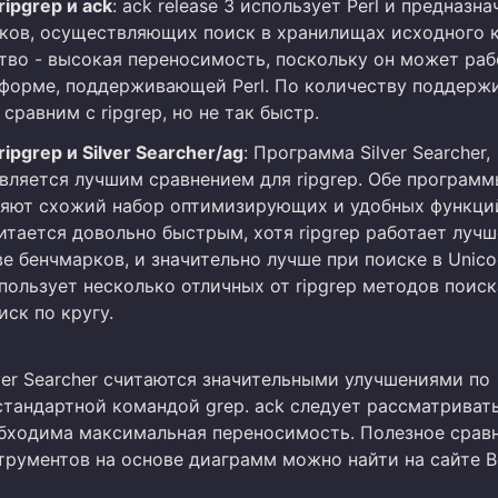
ripgrep и ack
: ack release 3 использует Perl и предназна
ков, осуществляющих поиск в хранилищах исходного к
во - высокая переносимость, поскольку он может раб
форме, поддерживающей Perl. По количеству поддерж
сравним с ripgrep, но не так быстр.
ripgrep и Silver Searcher/ag
: Программа Silver Searcher,
является лучшим сравнением для ripgrep. Обе програм
яют схожий набор оптимизирующих и удобных функций.
читается довольно быстрым, хотя ripgrep работает лучш
 бенчмарков, и значительно лучше при поиске в Unicod
спользует несколько отличных от ripgrep методов поиск
иск по кругу.
ilver Searcher считаются значительными улучшениями по
стандартной командой grep. ack следует рассматривать
бходима максимальная переносимость. Полезное срав
трументов на основе диаграмм можно найти на сайте 