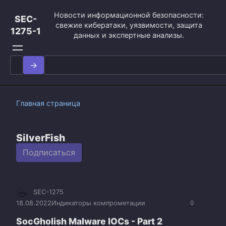
Перейти
Новости информационной безопасности:
к
SEC-
свежие кибератаки, уязвимости, защита
контенту
1275-1
данных и экспертные анализы.
Search
for:
Главная страница
SilverFish
Подписаться
SEC-1275
18.08.2022
Индикаторы компрометации
0
SocGholish Malware IOCs - Part 2