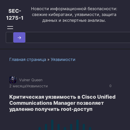
Перейти
Новости информационной безопасности:
к
SEC-
свежие кибератаки, уязвимости, защита
контенту
1275-1
данных и экспертные анализы.
Search
for:
Главная страница
»
Уязвимости
Vulner Queen
2 месяца
Уязвимости
0
Критическая уязвимость в Cisco Unified
Communications Manager позволяет
удаленно получить root-доступ