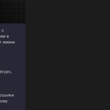
 с
ем в
от имени
есурс,
посылки
вому