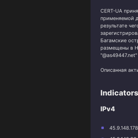
CERT-UA приня
применяемой д
результате чег
зарегистрирова
Багамские ост
размещены в Н
"@as49447.net"
Описанная акт
Indicator
IPv4
45.9.148.178