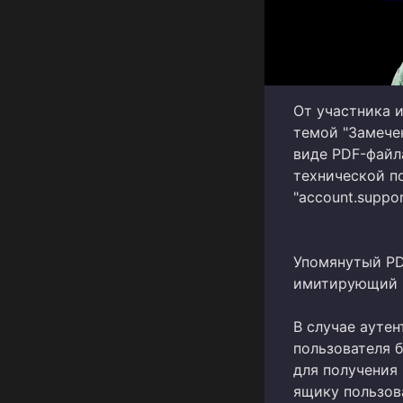
От участника 
темой "Замече
виде PDF-файла
технической п
"account.suppor
Упомянутый PD
имитирующий в
В случае аутен
пользователя 
для получения
ящику пользов