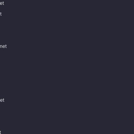
et
t
net
net
t