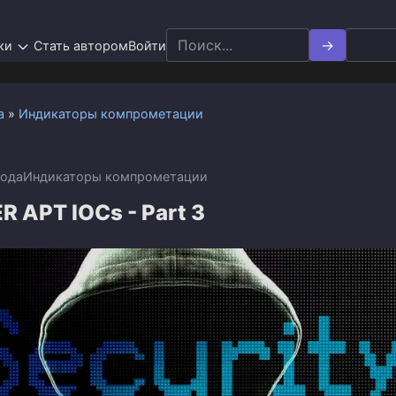
Search
ки
Стать автором
Войти
for:
а
»
Индикаторы компрометации
года
Индикаторы компрометации
 APT IOCs - Part 3