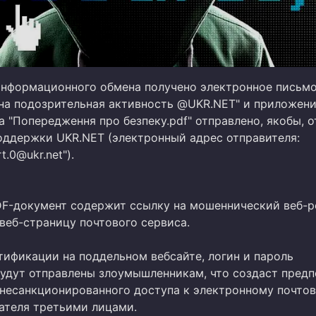
информационного обмена получено электронное письмо
на подозрительная активность @UKR.NET" и приложени
 "Попередження про безпеку.pdf" отправлено, якобы, 
оддержки UKR.NET (электронный адрес отправителя:
t.0@ukr.net").
F-документ содержит ссылку на мошеннический веб-р
еб-страницу почтового сервиса.
тификации на поддельном вебсайте, логин и пароль
будут отправлены злоумышленникам, что создаст пред
 несанкционированного доступа к электронному почто
ателя третьими лицами.