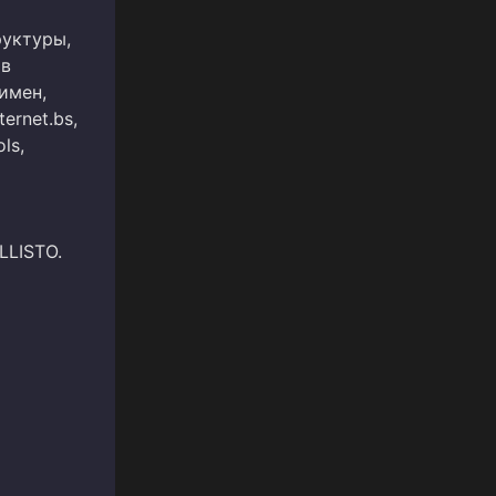
руктуры,
 в
имен,
ernet.bs,
ls,
LLISTO.