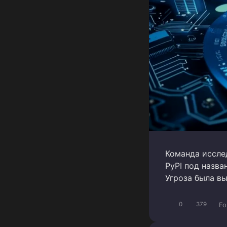
Команда иссле
PyPI под назва
Угроза была в
Fo
0
379