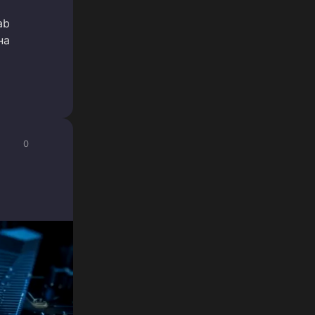
ab
на
0