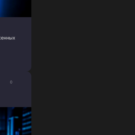
женных
0