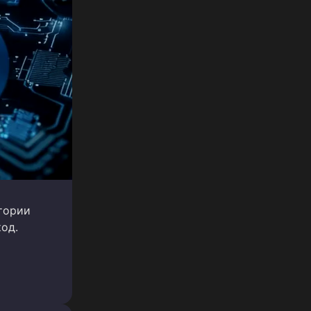
итории
код.