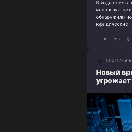
В ходе поиска 
использующих 
обнаружили но
юридические
De
0
313
SEC-1275
09
Новый вре
угрожает