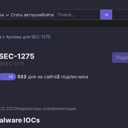
Search
ки
Стать автором
Войти
for:
а
»
Архивы для SEC-1275
SEC-1275
Подп
@SEC-1275
533
дня на сайте
2
подписчика
26
.12.2022
Индикаторы компрометации
alware IOCs