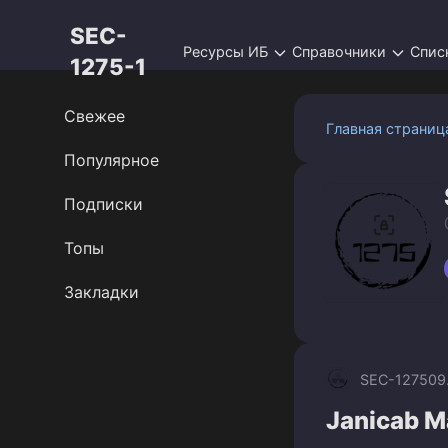
Перейти
SEC-
к
Ресурсы ИБ
Справочники
Спис
контенту
1275-1
Свежее
Главная страниц
Популярное
Подписки
Топы
Закладки
SEC-1275
09
Janicab M