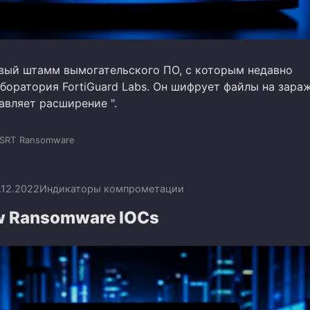
овый штамм вымогательского ПО, с которым недавно
аборатория FortiGuard Labs. Он шифрует файлы на зара
авляет расширение ".
SRT
Ransomware
.12.2022
Индикаторы компрометации
w Ransomware IOCs