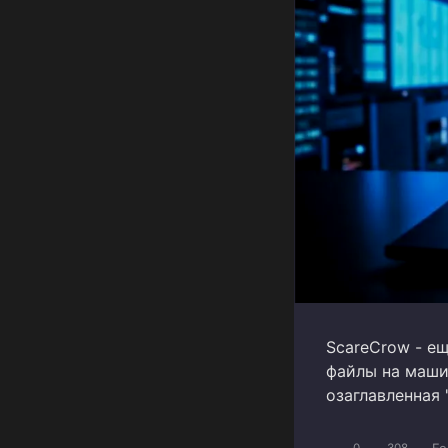
ScareCrow - е
файлы на маши
озаглавленная 
0
308