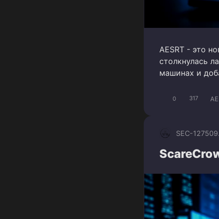
AESRT - это н
столкнулась л
машинах и доб
AE
0
317
SEC-1275
09
ScareCro