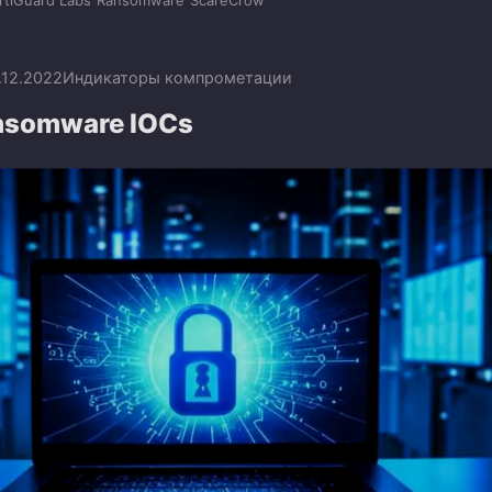
rtiGuard Labs
Ransomware
ScareCrow
.12.2022
Индикаторы компрометации
nsomware IOCs