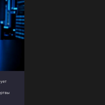
рует
ертвы