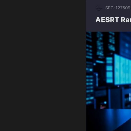
SEC-1275
09
AESRT Ra