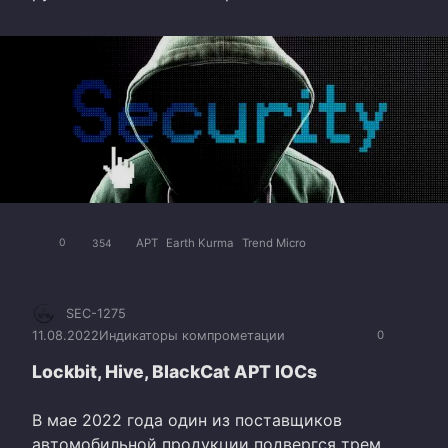
APT
Earth Kurma
Trend Micro
0
354
SEC-1275
11.08.2022
Индикаторы компрометации
0
Lockbit, Hive, BlackCat APT IOCs
В мае 2022 года один из поставщиков
автомобильной продукции подвергся трем