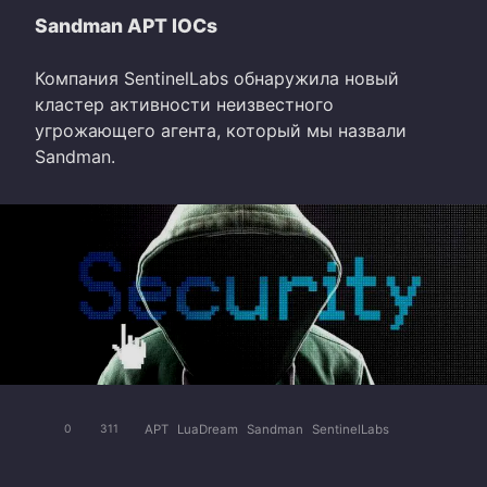
Sandman APT IOCs
Компания SentinelLabs обнаружила новый
кластер активности неизвестного
угрожающего агента, который мы назвали
Sandman.
APT
LuaDream
Sandman
SentinelLabs
0
311