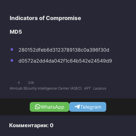
Indicators of Compromise
MD5
280152dfeb6d3123789138c0a396f30d
d0572a2dd4da042f1c64b542e24549d9
0
329
AhnLab SEcurity intelligence Center (ASEC)
APT
Lazarus
WhatsApp
Telegram
Комментарии: 0