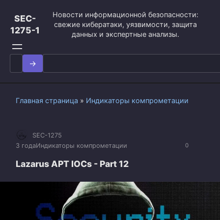
Перейти
Новости информационной безопасности:
к
SEC-
свежие кибератаки, уязвимости, защита
контенту
1275-1
данных и экспертные анализы.
Search
for:
Главная страница
»
Индикаторы компрометации
SEC-1275
3 года
Индикаторы компрометации
0
Lazarus APT IOCs - Part 12