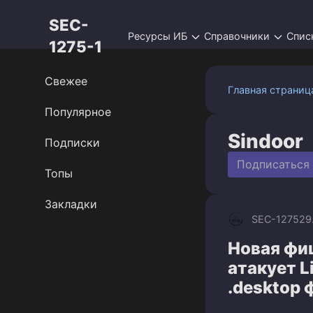
Перейти
SEC-
к
Ресурсы ИБ
Справочники
Спис
контенту
1275-1
Свежее
Главная страниц
Популярное
Sindoor
Подписки
Подписаться
Топы
Закладки
SEC-1275
29
Новая фиш
атакует 
.desktop 