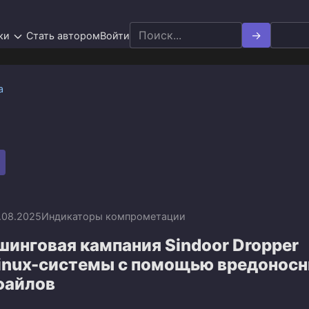
Search
ки
Стать автором
Войти
for:
а
.08.2025
Индикаторы компрометации
инговая кампания Sindoor Dropper
Linux-системы с помощью вредонос
файлов