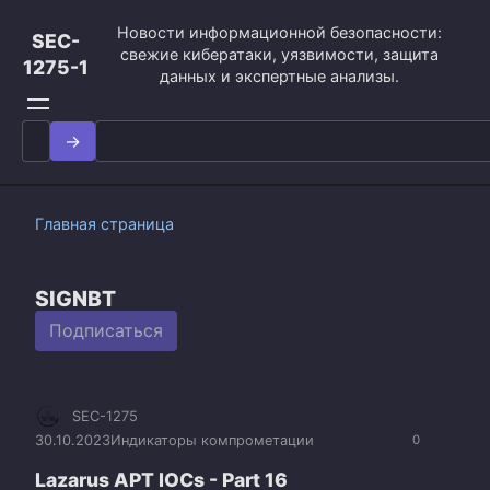
Перейти
Новости информационной безопасности:
к
SEC-
свежие кибератаки, уязвимости, защита
контенту
1275-1
данных и экспертные анализы.
Search
for:
Главная страница
SIGNBT
Подписаться
SEC-1275
30.10.2023
Индикаторы компрометации
0
Lazarus APT IOCs - Part 16